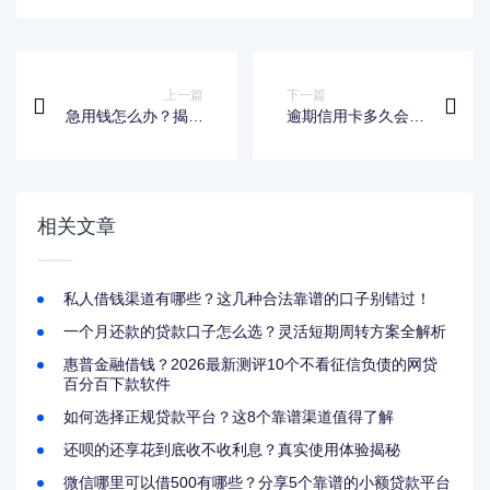
上一篇
下一篇
急用钱怎么办？揭秘
逾期信用卡多久会上
哪些借钱软件不查征
失信名单？关键节点
信也能快速下款
必须掌握
相关文章
私人借钱渠道有哪些？这几种合法靠谱的口子别错过！
一个月还款的贷款口子怎么选？灵活短期周转方案全解析
惠普金融借钱？2026最新测评10个不看征信负债的网贷
百分百下款软件
如何选择正规贷款平台？这8个靠谱渠道值得了解
还呗的还享花到底收不收利息？真实使用体验揭秘
微信哪里可以借500有哪些？分享5个靠谱的小额贷款平台