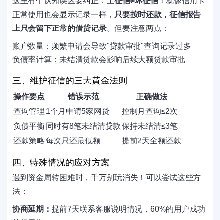
这里有个认知误区要纠正：
上征信≠坏征信
！就像信用卡
正常使用也会显示记录一样，
只要按时还款，征信报告
上只会留下正常的借贷记录
。但要注意两点：
账户数量：频繁申请会导致"贷款审批"查询记录过多
负债率计算：未结清贷款会影响后续大额贷款审批
三、维护征信的三大黄金法则
操作要点
错误示范
正确做法
查询管理
1个月申请5家网贷
控制月查询≤2次
负债平衡
同时有8笔未结清贷款
保持未结清≤3笔
还款策略
每次只还最低额
提前2天全额还款
四、特殊情况的应对方案
遇到资金周转困难时，千万别玩消失！可以尝试这些方
法：
协商延期：
提前7天联系客服说明情况，60%的用户成功