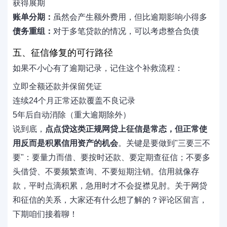
获得展期
账单分期：
虽然会产生额外费用，但比逾期影响小得多
债务重组：
对于多笔贷款的情况，可以考虑整合负债
五、征信修复的可行路径
如果不小心有了逾期记录，记住这个补救流程：
立即全额还款并保留凭证
连续24个月正常还款覆盖不良记录
5年后自动消除（重大逾期除外）
说到底，
点点贷这类正规网贷上征信是常态，但正常使
用反而是积累信用资产的机会
。关键是要做到"三要三不
要"：要量力而借、要按时还款、要定期查征信；不要多
头借贷、不要频繁查询、不要短期注销。信用就像存
款，平时点滴积累，急用时才不会捉襟见肘。关于网贷
和征信的关系，大家还有什么想了解的？评论区留言，
下期咱们接着聊！