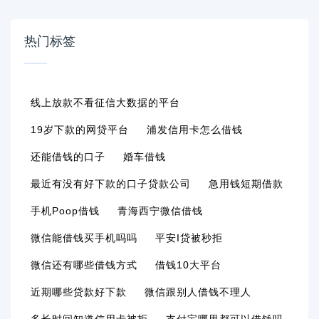
热门标签
线上放款不看征信大数据的平台
19岁下款的网贷平台
浦发信用卡怎么借钱
还能借钱的口子
婚车借钱
最近有没有好下款的口子贷款公司
急用钱短期借款
手机poop借钱
青海西宁微信借钱
微信能借钱买手机吗吗
平安i贷被秒拒
微信还有哪些借钱方式
借钱10大平台
近期哪些贷款好下款
微信跟别人借钱不理人
多长时间知道信用卡被拒
支付宝哪里都可以借钱吗