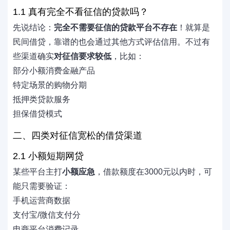
1.1 真有完全不看征信的贷款吗？
先说结论：
完全不需要征信的贷款平台不存在
！就算是
民间借贷，靠谱的也会通过其他方式评估信用。不过有
些渠道确实
对征信要求较低
，比如：
部分小额消费金融产品
特定场景的购物分期
抵押类贷款服务
担保借贷模式
二、四类对征信宽松的借贷渠道
2.1 小额短期网贷
某些平台主打
小额应急
，借款额度在3000元以内时，可
能只需要验证：
手机运营商数据
支付宝/微信支付分
电商平台消费记录