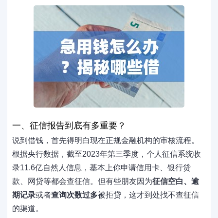
一、征信报告到底有多重要？
说到借钱，首先得明白现在正规金融机构的审核流程。
根据央行数据，截至2023年第三季度，个人征信系统收
录11.6亿自然人信息，基本上你申请信用卡、银行贷
款、网贷等都会查征信。但有些朋友因为
征信空白、逾
期记录
或者
查询次数过多
被拒贷，这才到处找不查征信
的渠道。