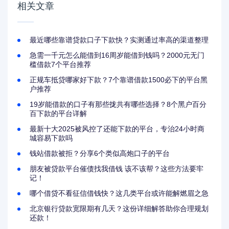
相关文章
最近哪些靠谱贷款口子下款快？实测通过率高的渠道整理
急需一千元怎么能借到16周岁能借到钱吗？2000元无门
槛借款7个平台推荐
正规车抵贷哪家好下款？7个靠谱借款1500必下的平台黑
户推荐
19岁能借款的口子有那些拢共有哪些选择？8个黑户百分
百下款的平台详解
最新十大2025被风控了还能下款的平台，专治24小时商
城容易下款吗
钱站借款被拒？分享6个类似高炮口子的平台
朋友被贷款平台催债找我借钱 该不该帮？这些方法要牢
记！
哪个借贷不看征信借钱快？这几类平台或许能解燃眉之急
北京银行贷款宽限期有几天？这份详细解答助你合理规划
还款！