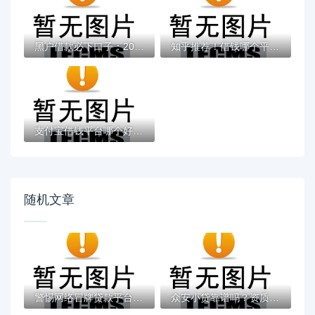
黑户借款必下口子：2025推荐5个通过率100%的...
知乎推荐！借钱哪个平台靠谱？这5个低息正规...
支付宝借钱平台哪个好？实测推荐这3个靠谱低...
随机文章
警惕网络冒牌贷款平台：如何识别真假贷款陷...
众安小贷靠谱吗？资质、利息、风险真实测评