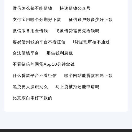
微信怎么都不能借钱
快速借钱公众号
支付宝用哪个分期好下款
征信账户数多少好下款
微信版备用金借钱
飞象借贷需要先给钱吗
容易借到钱的平台不看征信
I贷提现审核不通过
合法借钱平台
那借钱利息低
不看征信的网贷app10分钟拿钱
什么贷款平台不看征信
哪个网站能贷款容易下款
黑贷要人脸识别么
马上贷被拒还能申请吗
比京东白条好下款的