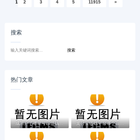
1
2
3
4
5
11915
»
搜索
热门文章
成黑户了哪里可以借钱急用啊，2025五大专属...
支付宝借钱平台哪个靠谱？实测这5款低息灵活...