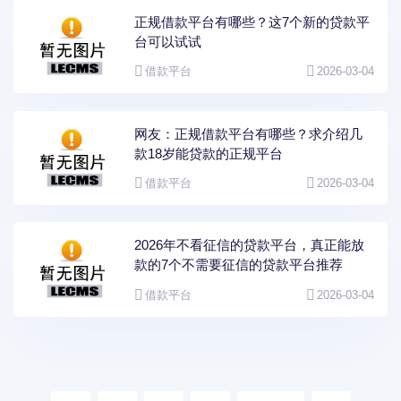
正规借款平台有哪些？这7个新的贷款平
台可以试试
借款平台
2026-03-04
网友：正规借款平台有哪些？求介绍几
款18岁能贷款的正规平台
借款平台
2026-03-04
2026年不看征信的贷款平台，真正能放
款的7个不需要征信的贷款平台推荐
借款平台
2026-03-04