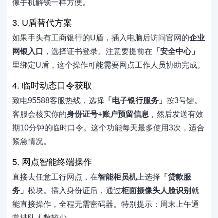
像手机解锁一样方便。
3. U盾替代方案
如果手头有工商银行的U盾，插入电脑后访问官网的
企业
网银入口
，选择证书登录。注意要提前在
「安全中心」
里绑定U盾，这个操作可能需要网点工作人员协助完成。
4. 临时动态口令获取
致电95588客服热线，选择
「电子银行服务」
按3号键。
客服会核实你的
身份证号+账户预留信息
，然后发送有效
期10分钟的临时口令。这个功能每天最多使用3次，适合
紧急情况。
5. 网点智能终端操作
直接去任意工行网点，在
智能柜员机
上选择
「贷款服
务」
模块。插入身份证后，通过
柜面摄像头人脸识别
就
能直接操作，全程无需密码器。特别提示：周末上午通
常排队人数较少。