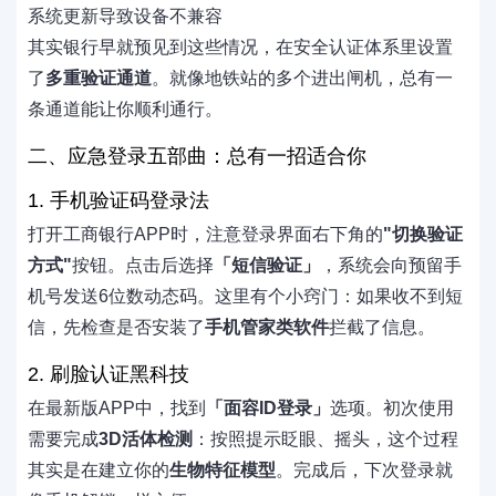
系统更新导致设备不兼容
其实银行早就预见到这些情况，在安全认证体系里设置
了
多重验证通道
。就像地铁站的多个进出闸机，总有一
条通道能让你顺利通行。
二、应急登录五部曲：总有一招适合你
1. 手机验证码登录法
打开工商银行APP时，注意登录界面右下角的
"切换验证
方式"
按钮。点击后选择
「短信验证」
，系统会向预留手
机号发送6位数动态码。这里有个小窍门：如果收不到短
信，先检查是否安装了
手机管家类软件
拦截了信息。
2. 刷脸认证黑科技
在最新版APP中，找到
「面容ID登录」
选项。初次使用
需要完成
3D活体检测
：按照提示眨眼、摇头，这个过程
其实是在建立你的
生物特征模型
。完成后，下次登录就