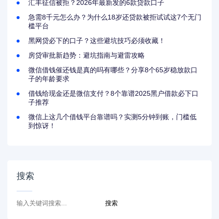
汇丰征信被拒？2026年最新发的6款贷款口子
急需8千元怎么办？为什么18岁还贷款被拒试试这7个无门
槛平台
黑网贷必下的口子？这些避坑技巧必须收藏！
房贷审批新趋势：避坑指南与避雷攻略
微信借钱催还钱是真的吗有哪些？分享8个65岁稳放款口
子的年龄要求
借钱给现金还是微信支付？8个靠谱2025黑户借款必下口
子推荐
微信上这几个借钱平台靠谱吗？实测5分钟到账，门槛低
到惊讶！
搜索