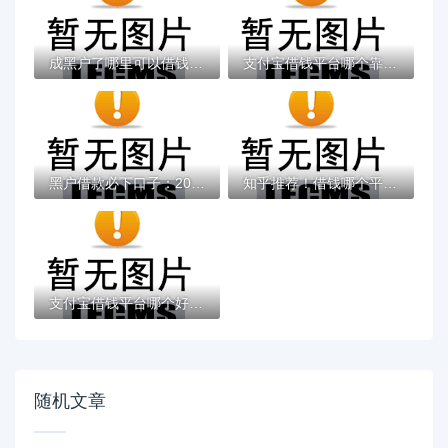
成黑户了哪里可以借钱急用啊，2025五大专属...
支付宝借钱平台哪个靠谱？实测这5款低息灵活...
黑户借款必下口子：2025推荐5个通过率100%的...
知乎推荐！借钱哪个平台靠谱？这5个低息正规...
支付宝借钱平台哪个好？实测推荐这3个靠谱低...
随机文章