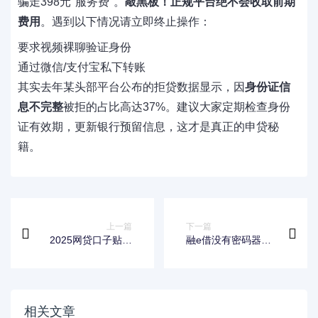
骗走398元"服务费"。
敲黑板！正规平台绝不会收取前期
费用
。遇到以下情况请立即终止操作：
要求视频裸聊验证身份
通过微信/支付宝私下转账
其实去年某头部平台公布的拒贷数据显示，因
身份证信
息不完整
被拒的占比高达37%。建议大家定期检查身份
证有效期，更新银行预留信息，这才是真正的申贷秘
籍。
上一篇
下一篇
2025网贷口子贴吧
融e借没有密码器怎
盘点 这几家审核快
么办？工行用户必看
门槛低
的登录问题解决方法
相关文章