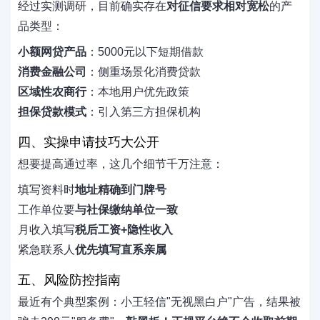
经过实测调研，目前确实存在
对征信要求相对宽松
的产
品类型：
小额网贷产品
：5000元以下短期借款
消费金融公司
：侧重场景化消费贷款
区域性农商行
：本地用户优先政策
担保贷款模式
：引入第三方担保机构
四、实操申请技巧大公开
想要提高通过率，这几个细节千万注意：
填写资料时
地址精确到门牌号
工作单位要
与社保缴纳单位一致
月收入填写
税后工资+隐性收入
紧急联系人
优先填写直系亲属
五、风险防控指南
最近有个典型案例：小王轻信"无视黑白户"广告，结果被