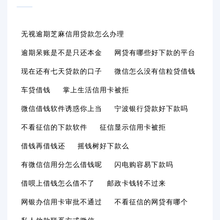
无视逾期芝麻信用贷款怎么办理
逾期呆账是不是只还本金
网贷有哪些好下款的平台
现在还有七天贷款的口子
微信怎么没有信粒贷借钱
车贷借钱
掌上生活信用卡被拒
微信借钱软件诱惑你上当
宁波银行贷款好下款吗
不看征信的下款软件
征信显示信用卡被拒
借钱再借钱还
摇钱树好下款么
有微信信用分怎么借钱呢
闪电购容易下款吗
借呗上借钱怎么借不了
邮政卡钱转不过来
网银办信用卡审批不通过
不看征信的网贷有哪个