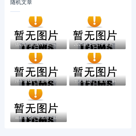
随机文章
借6真的能成功下款吗？申请必知3大真相
2025易下款口子最新攻略：这样申请通过率更...
押车借钱平台选哪个平台？6个无视黑白贷款口...
十大网贷口子盘点，解决微信正规贷款有哪些...
最新发布好喵优品下款多久到账，私人借钱10...