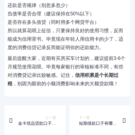
还款是否规律（别忽多忽少）
负债率是否合理（建议保持在50%以下）
是否存在多头借贷（同时用多个网贷平台）
所以就算花呗上征信，只要保持良好的使用习惯，反而
能成为信用背书。毕竟现在年轻人用信用卡的少了，适
度的消费信贷记录反而能证明你的还款能力。
最后提醒大家，近期有买房买车计划的，建议提前3-6个
月规范使用花呗。毕竟每家银行的审核标准不同，有些
对消费贷记录比较敏感。记住，
信用积累是个长期过
程
，别因为眼前的小额消费影响未来的大额贷款哦！
上一篇
下一篇
金卡优品贷款口子靠
短期借款口子有哪
谱吗？真实测评+避
些？这5类靠谱渠道
坑指南
助你应急周转！