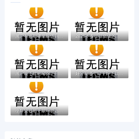
黑户有逾期哪里能借到钱啊急用！看这5个黑户...
2025不看征信负债的网贷百分百下款，最新5个...
黑户能下款的app口子有哪些？今天带来10款黑...
好分期哪个口子好下款？老哥实测避坑贷款平...
小辉贷容易下款吗就选这7个4千元黑户无条件...