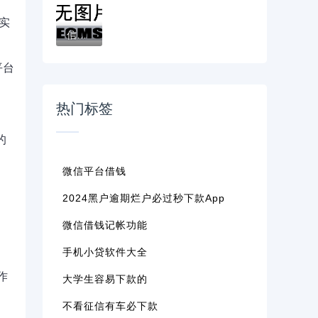
实
信业帮好下款吗？这6个先息后本正规贷款平台...
平台
热门标签
的
微信平台借钱
2024黑户逾期烂户必过秒下款app
微信借钱记帐功能
手机小贷软件大全
作
大学生容易下款的
不看征信有车必下款