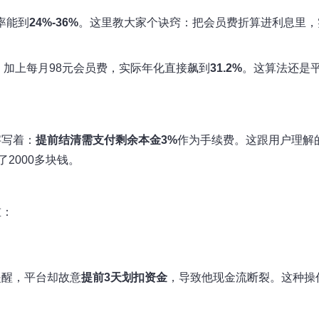
率能到
24%-36%
。这里教大家个诀窍：把会员费折算进利息里，
%，加上每月98元会员费，实际年化直接飙到
31.2%
。这算法还是
字写着：
提前结清需支付剩余本金3%
作为手续费。这跟用户理解
2000多块钱。
重：
提醒，平台却故意
提前3天划扣资金
，导致他现金流断裂。这种操