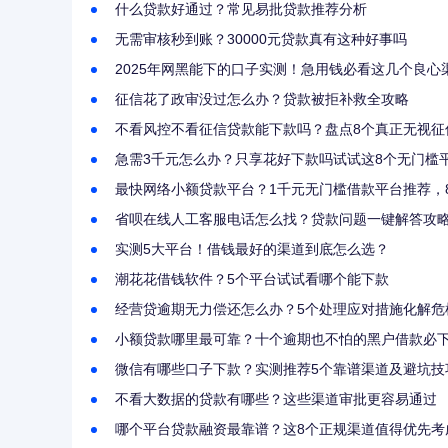
什么贷款好通过？常见易批贷款推荐分析
无需审核秒到账？30000元贷款真有这种好事吗
2025年网黑能下的口子实测！急用钱必看这几个良心
征信花了政审没过怎么办？贷款被拒补救全攻略
不看风控不看征信贷款能下款吗？盘点8个真正无视征
急需3千元怎么办？只享花好下款吗试试这8个无门槛
最快网络小额贷款平台？1千元无门槛借款平台推荐，
省呗在线人工客服电话怎么找？贷款问题一键解答攻
实测5大平台！借钱最好的渠道到底怎么选？
潮花花借钱软件？5个平台试试看哪个能下款
经营贷逾期无力偿还怎么办？5个处理应对措施化解危
小额贷款哪里最可靠？十个逾期也不怕的黑户借款必
微信有哪些口子下款？实测推荐5个靠谱渠道及避坑技
不看大数据的贷款有哪些？这些渠道审批更容易通过
哪个平台贷款融资最靠谱？这8个正规渠道值得优先考