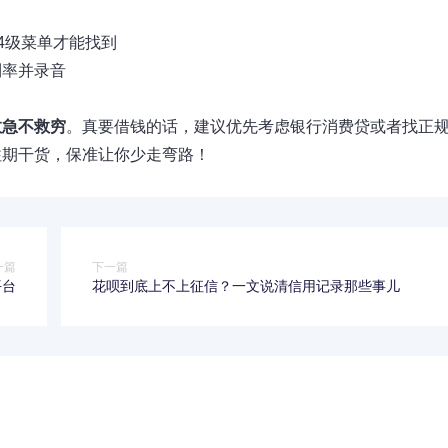
4级菜单才能找到
利率并录音
救急不救穷
。真要借钱的话，建议优先考虑银行消费贷或者找正
往期干货，保准让你少走弯路！
一篇
下一篇
平台
花呗到底上不上征信？一文说清信用记录那些事儿