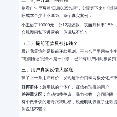
二、利率计算里的猫腻
别看广告里写着“日息0.05%起”，实际算下来年化利
际成本至少上浮30%。举个真实案例：
小王借了10000元，分12期还款。表面月利率1.5
合规顾问私下透露的，你说坑不坑？
（二）提前还款反被扣钱？
最让我震惊的是提前还款规则。平台合同里用极小
“随借随还”完全不是一回事，已经有用户因此被多扣了
三、用户真实反馈大起底
扒了上千条用户评价，发现这平台口碑两极分化严
好评群体：
急用钱的个体户、征信有瑕疵的用户
差评重灾区：
自动扣费争议、暴力催收、合同陷阱
有个做餐饮的老哥跟我吐槽，说他明明设置了还款
你说骚不骚？