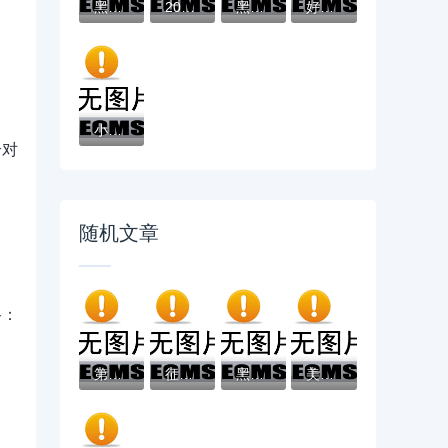
黑户有逾期哪里能借到钱啊急用！看这5个黑户...
2025不看征信负债的网贷百分百下款，最新5个...
黑户能下款的app口子有哪些？今天带来10款黑...
好分期哪个口子好下款？老哥实测避坑贷款平...
小辉贷容易下款吗就选这7个4千元黑户无条件...
个对
随机文章
路：
第三套房贷款影响征信吗？三大风险+避坑指南
征信黑了还能提额吗？信用花了的正确应对思...
黑户贷款必过的口子有哪些？这几招教你轻松...
美团借钱叫啥来？盘点7个网贷平台门槛低一点...