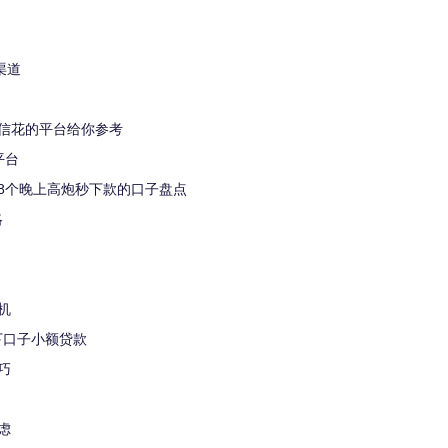
渠道
信花的平台给你参考
平台
8个晚上高炮秒下款的口子盘点
略
机
下口子小额贷款
巧
虑