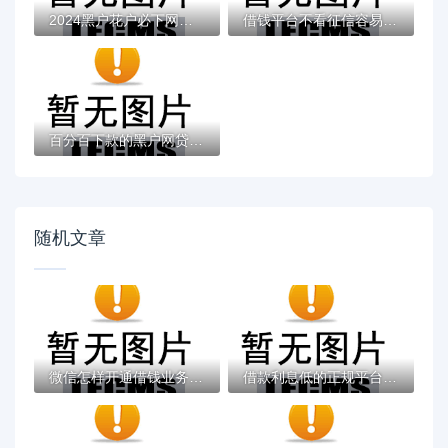
2024黑户花户必下网贷推荐：解决信用难题的...
借钱平台不看征信容易通过的推荐【2024年最...
百分百下款的黑户网贷：无担保高通过率的贷...
随机文章
微信怎样开通借钱业务？这7个黑户有逾期平台...
借款利息低的正规平台有哪些？这样筛选靠谱...