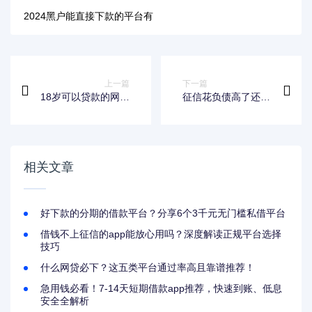
2024黑户能直接下款的平台有
上一篇
下一篇
18岁可以贷款的网贷
征信花负债高了还能
平台推荐
下款的网贷推荐
相关文章
好下款的分期的借款平台？分享6个3千元无门槛私借平台
借钱不上征信的app能放心用吗？深度解读正规平台选择
技巧
什么网贷必下？这五类平台通过率高且靠谱推荐！
急用钱必看！7-14天短期借款app推荐，快速到账、低息
安全全解析