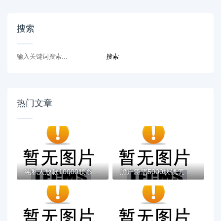
搜索
热门文章
纯私人放款10000联系方式有吗？
黑户急需5000块钱怎么办？五种解决方法帮你...