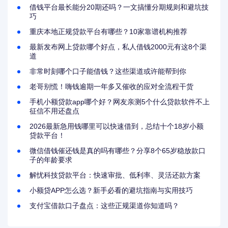
借钱平台最长能分20期还吗？一文搞懂分期规则和避坑技
巧
重庆本地正规贷款平台有哪些？10家靠谱机构推荐
最新发布网上贷款哪个好点，私人借钱2000元有这8个渠
道
非常时刻哪个口子能借钱？这些渠道或许能帮到你
老哥别慌！嗨钱逾期一年多又催收的应对全流程干货
手机小额贷款app哪个好？网友亲测5个什么贷款软件不上
征信不用还盘点
2026最新急用钱哪里可以快速借到，总结十个18岁小额
贷款平台！
微信借钱催还钱是真的吗有哪些？分享8个65岁稳放款口
子的年龄要求
解忧科技贷款平台：快速审批、低利率、灵活还款方案
小额贷APP怎么选？新手必看的避坑指南与实用技巧
支付宝借款口子盘点：这些正规渠道你知道吗？