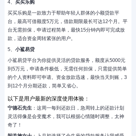
4、
买买乐购
买买乐购是一款致力于帮助年轻人群体的小额贷款平
台，最高可借额度5万元，借款期限最长可达12个月。平
台无需担保，申请过程简单，最快15分钟内即可完成放
款，适合资金周转紧张的用户。
5、
小鲨易贷
小鲨易贷平台为你提供灵活的贷款服务，额度从5000元
到5万元，申请条件极低，无需任何担保，只需提供简单
的个人资料即可申请。资金放款迅速，最快当天到账，3
到12个月分期还款，简单又省心。
以下是用户最新的深度使用体验：
宁德石先生
：这周一每到还款日，急周转上的还款计划
灵活得像是会变魔术，我可以根据心情随时调整，太神
奇了！
韶关施女士
：上月初选择了金牛座的贷款服务让我感受