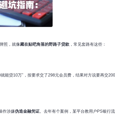
融牌照，就像
藏在贴吧角落的野路子贷款
，常见套路有这些：
就能贷10万"，按要求交了298元会员费，结果对方说要再交200
操作涉嫌
伪造金融凭证
。去年有个案例，某平台教用户PS银行流