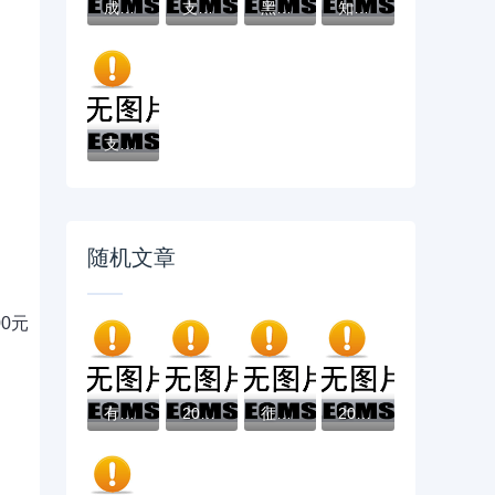
成黑户了哪里可以借钱急用啊，2025五大专属...
支付宝借钱平台哪个靠谱？实测这5款低息灵活...
黑户借款必下口子：2025推荐5个通过率100%的...
知乎推荐！借钱哪个平台靠谱？这5个低息正规...
支付宝借钱平台哪个好？实测推荐这3个靠谱低...
随机文章
0元
有什么容易下的贷款口子？这几类产品审核快...
2026年好的大额贷款口子，超热门的10个深夜...
征信逾期了还能申请房贷吗？逾期记录对贷款...
2026年小额必下的网贷有哪些有哪些？推荐5个...