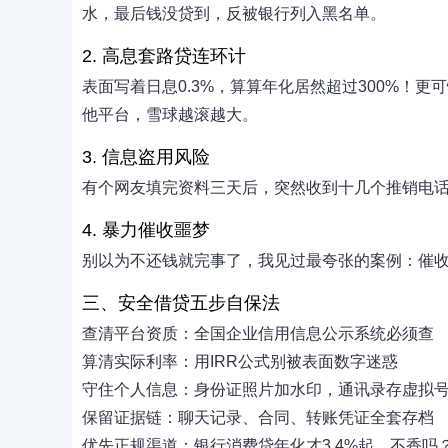
水，最后钱没贷到，反被银行列入黑名单。
2. 高息套路贷连环计
表面写着日息0.3%，算算年化居然超过300%！更
他平台，雪球越滚越大。
3. 信息盗用风险
有个网友填完资料三天后，突然收到十几个推销电话
4. 暴力催收噩梦
别以为不还钱就完事了，我见过最夸张的案例：催收
三、安全借贷五步自保法
查清平台资质：全国企业信用信息公示系统必须查
算清实际利率：用IRR公式别被表面数字迷惑
守住个人信息：身份证照片加水印，通讯录存虚拟
保留证据链：聊天记录、合同、转账凭证全套存档
优先正规渠道：银行消费贷年化才3.4%起，不香吗