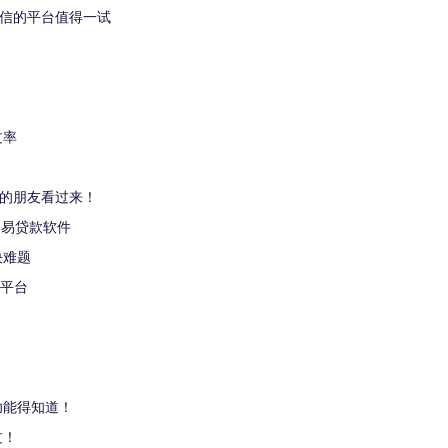
征信的平台值得一试
过率
钱的朋友看过来！
容易贷款软件
决难题
槛平台
？
功能得知道！
过！