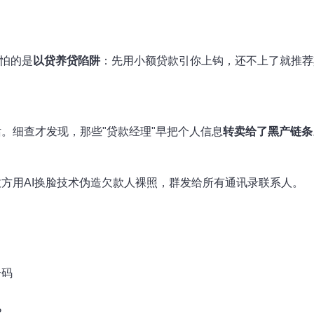
可怕的是
以贷养贷陷阱
：先用小额贷款引你上钩，还不上了就推荐
。细查才发现，那些"贷款经理"早把个人信息
转卖给了黑产链条
方用AI换脸技术伪造欠款人裸照，群发给所有通讯录联系人。
号码
？