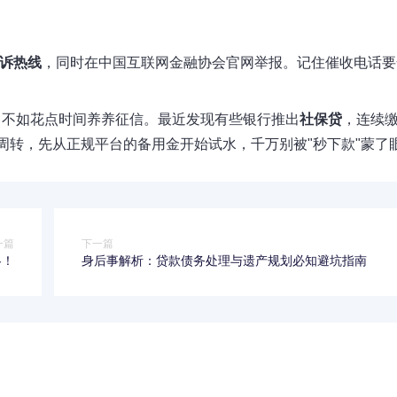
投诉热线
，同时在中国互联网金融协会官网举报。记住催收电话要
，不如花点时间养养征信。最近发现有些银行推出
社保贷
，连续
周转，先从正规平台的备用金开始试水，千万别被"秒下款"蒙了
一篇
下一篇
略！
身后事解析：贷款债务处理与遗产规划必知避坑指南