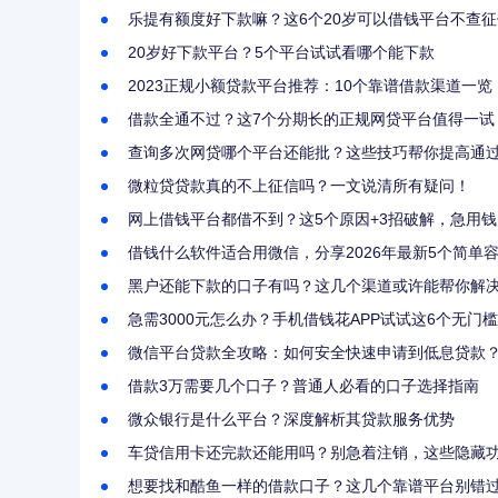
乐提有额度好下款嘛？这6个20岁可以借钱平台不查
20岁好下款平台？5个平台试试看哪个能下款
2023正规小额贷款平台推荐：10个靠谱借款渠道一览
借款全通不过？这7个分期长的正规网贷平台值得一试
查询多次网贷哪个平台还能批？这些技巧帮你提高通
微粒贷贷款真的不上征信吗？一文说清所有疑问！
网上借钱平台都借不到？这5个原因+3招破解，急用
借钱什么软件适合用微信，分享2026年最新5个简单
黑户还能下款的口子有吗？这几个渠道或许能帮你解
急需3000元怎么办？手机借钱花APP试试这6个无门
微信平台贷款全攻略：如何安全快速申请到低息贷款
借款3万需要几个口子？普通人必看的口子选择指南
微众银行是什么平台？深度解析其贷款服务优势
车贷信用卡还完款还能用吗？别急着注销，这些隐藏
想要找和酷鱼一样的借款口子？这几个靠谱平台别错