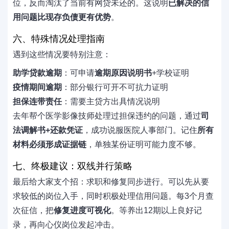
位，反而淘汰了当前有网贷未还的。这说明
已解决的信
用问题比现存负债更有优势
。
六、特殊情况处理指南
遇到这些情况要特别注意：
助学贷款逾期
：可申请
逾期原因说明书
+学校证明
疫情期间逾期
：部分银行可开不可抗力证明
担保连带责任
：需要主贷方出具情况说明
去年帮个医学影像技师处理过担保违约的问题，通过
司
法调解书+还款凭证
，成功说服医院人事部门。记住
所有
材料必须形成证据链
，单独某份证明可能力度不够。
七、终极建议：双线并行策略
最后给大家支个招：求职和修复同步进行。可以先从要
求较低的岗位入手，同时积极处理信用问题。每3个月查
次征信，把
修复进度可视化
。等养出12期以上良好记
录，再向心仪岗位发起冲击。