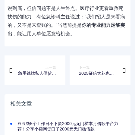
说到底，征信问题不是人生终点。医疗行业更看重救死
扶伤的能力，有位急诊科主任说过："我们招人是来看病
的，又不是来查账的。"当然前提是
你的专业能力足够突
出
，能让用人单位愿意给机会。
上一篇
下一篇
急用钱找私人借贷？
2025征信太花也能
微信3000元借款联
借？这5个平台秒批
系方式及注意事项速
放款不看信用！
看！
相关文章
豆豆钱5个工作日不下款2000元无门槛本月借款平台力
荐！分享小额网贷口子2000元无门槛借款