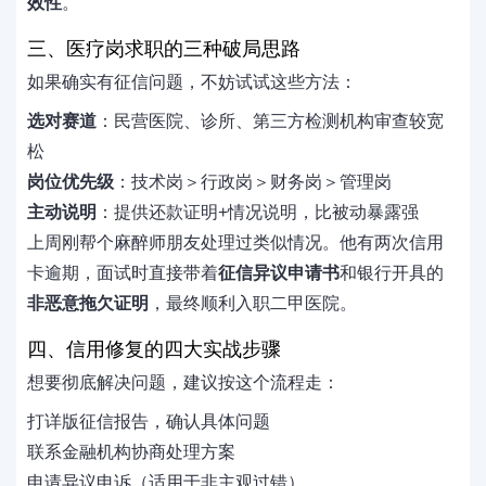
效性
。
三、医疗岗求职的三种破局思路
如果确实有征信问题，不妨试试这些方法：
选对赛道
：民营医院、诊所、第三方检测机构审查较宽
松
岗位优先级
：技术岗＞行政岗＞财务岗＞管理岗
主动说明
：提供还款证明+情况说明，比被动暴露强
上周刚帮个麻醉师朋友处理过类似情况。他有两次信用
卡逾期，面试时直接带着
征信异议申请书
和银行开具的
非恶意拖欠证明
，最终顺利入职二甲医院。
四、信用修复的四大实战步骤
想要彻底解决问题，建议按这个流程走：
打详版征信报告，确认具体问题
联系金融机构协商处理方案
申请异议申诉（适用于非主观过错）