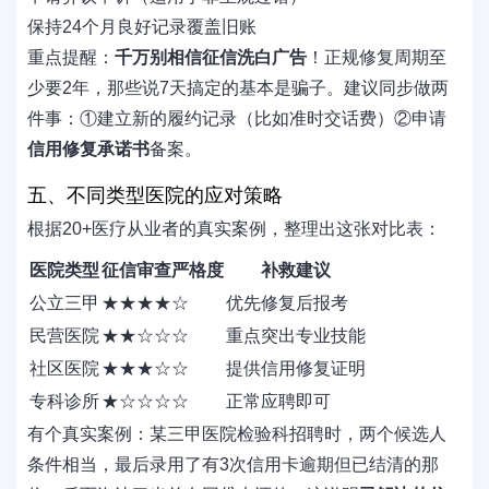
保持24个月良好记录覆盖旧账
重点提醒：
千万别相信征信洗白广告
！正规修复周期至
少要2年，那些说7天搞定的基本是骗子。建议同步做两
件事：①建立新的履约记录（比如准时交话费）②申请
信用修复承诺书
备案。
五、不同类型医院的应对策略
根据20+医疗从业者的真实案例，整理出这张对比表：
医院类型
征信审查严格度
补救建议
公立三甲
★★★★☆
优先修复后报考
民营医院
★★☆☆☆
重点突出专业技能
社区医院
★★★☆☆
提供信用修复证明
专科诊所
★☆☆☆☆
正常应聘即可
有个真实案例：某三甲医院检验科招聘时，两个候选人
条件相当，最后录用了有3次信用卡逾期但已结清的那