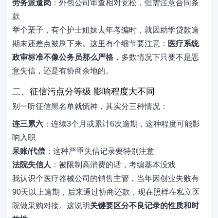
劳务派遣岗
：外包公司审查相对宽松，但需注意合同条
款
举个栗子，有个护士姐妹去年考编时，就因助学贷款逾
期未还差点被刷下来。这里有个细节要注意：
医疗系统
政审标准不像公务员那么严格
，多数情况下只要不是恶
意失信，还是有协商余地的。
二、征信污点分等级 影响程度大不同
别一听征信黑名单就慌神，其实分三种情况：
连三累六
：连续3个月或累计6次逾期，这种程度可能影
响入职
呆账/代偿
：这种严重失信记录要特别注意
法院失信人
：被限制高消费的话，考编基本没戏
我认识个医疗器械公司的销售主管，当年因创业失败有
90天以上逾期，后来通过协商还款，现在照样在私立医
院做采购对接。这说明
关键要区分不良记录的性质和时