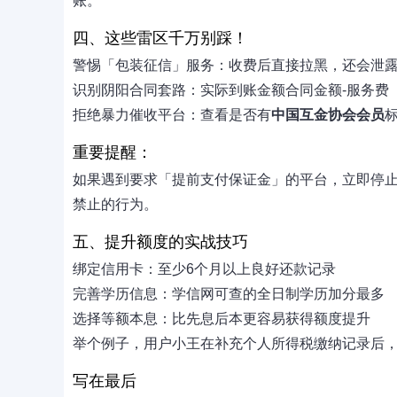
账。
四、这些雷区千万别踩！
警惕「包装征信」服务：收费后直接拉黑，还会泄
识别阴阳合同套路：实际到账金额合同金额-服务费
拒绝暴力催收平台：查看是否有
中国互金协会会员
重要提醒：
如果遇到要求「提前支付保证金」的平台，立即停
禁止的行为。
五、提升额度的实战技巧
绑定信用卡：至少6个月以上良好还款记录
完善学历信息：学信网可查的全日制学历加分最多
选择等额本息：比先息后本更容易获得额度提升
举个例子，用户小王在补充个人所得税缴纳记录后，额
写在最后