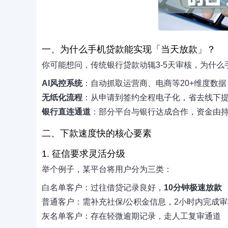
一、为什么手机贷款能实现「当天放款」？
你可能想问，传统银行贷款动辄3-5天审核，为什么
AI风控系统
：自动抓取运营商、电商等20+维度数据
无纸化流程
：从申请到签约全程电子化，省去线下
银行直连通道
：部分平台与银行达成合作，资金由
二、下款速度快的核心要素
1. 征信要求灵活分级
举个例子，某平台将用户分为三类：
白名单客户：过往借贷记录良好，
10分钟极速放款
普通客户：需补充社保/公积金信息，2小时内完成审
灰名单客户：存在轻微逾期记录，走人工复审通道