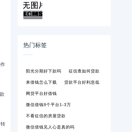
手机上怎么样借钱？网友亲测7个不是中介平台...
热门标签
工作
阳光分期好下款吗
征信查如何贷款
来借钱怎么下载
贷款平台好利息低
网贷平台好借钱
款
微信借钱9个平台1-3万
不看征信的房屋贷款
于转
微信借钱见人心是真的吗