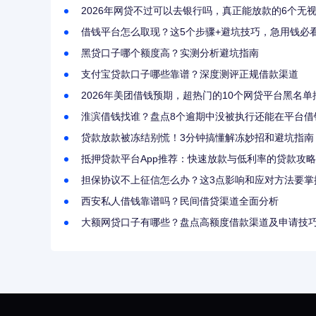
2026年网贷不过可以去银行吗，真正能放款的6个无视
借钱平台怎么取现？这5个步骤+避坑技巧，急用钱必
黑贷口子哪个额度高？实测分析避坑指南
支付宝贷款口子哪些靠谱？深度测评正规借款渠道
2026年美团借钱预期，超热门的10个网贷平台黑名单
淮滨借钱找谁？盘点8个逾期中没被执行还能在平台借
贷款放款被冻结别慌！3分钟搞懂解冻妙招和避坑指南
抵押贷款平台App推荐：快速放款与低利率的贷款攻
担保协议不上征信怎么办？这3点影响和应对方法要掌
西安私人借钱靠谱吗？民间借贷渠道全面分析
大额网贷口子有哪些？盘点高额度借款渠道及申请技