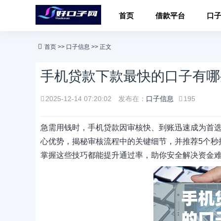
首页
借款平台
口
首页
>>
口子信息
>> 正文
手机贷款下款最快的口子有哪
2025-12-14 07:20:02
发布在：
口子信息
195
急需用钱时，手机贷款因审核快、到账迅速成为首
心优势，揭秘审核流程中的关键细节，并推荐5个秒
掌握这些技巧都能提升通过率，助你安全解决资金