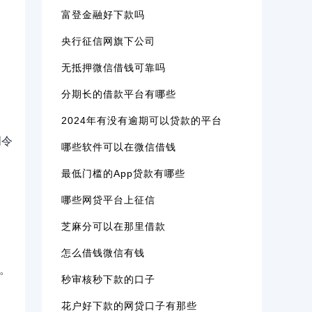
富登金融好下款吗
央行征信网旗下公司
无抵押微信借钱可靠吗
分期长的借款平台有哪些
2024年有没有逾期可以贷款的平台
明令
哪些软件可以在微信借钱
最低门槛的app贷款有哪些
哪些网贷平台上征信
芝麻分可以在那里借款
怎么借钱微信有钱
。
秒审核秒下款的口子
花户好下款的网贷口子有那些