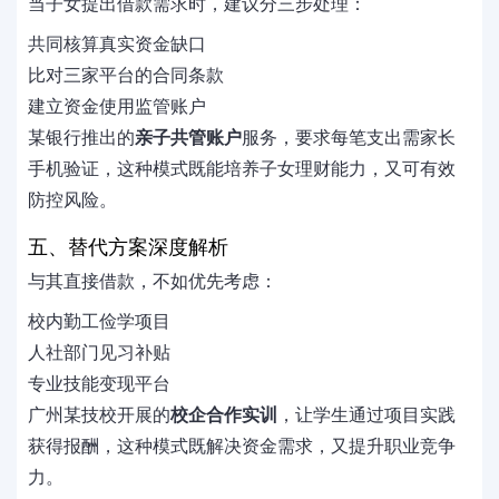
当子女提出借款需求时，建议分三步处理：
共同核算真实资金缺口
比对三家平台的合同条款
建立资金使用监管账户
某银行推出的
亲子共管账户
服务，要求每笔支出需家长
手机验证，这种模式既能培养子女理财能力，又可有效
防控风险。
五、替代方案深度解析
与其直接借款，不如优先考虑：
校内勤工俭学项目
人社部门见习补贴
专业技能变现平台
广州某技校开展的
校企合作实训
，让学生通过项目实践
获得报酬，这种模式既解决资金需求，又提升职业竞争
力。