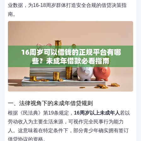
业数据，为16-18周岁群体打造安全合规的借贷决策指
南。
一、法律视角下的未成年借贷规则
根据《民法典》第19条规定，
16周岁以上未成年人
若以
劳动收入为主要生活来源，可视作完全民事行为能力
人。这意味着在特定条件下，部分青少年确实拥有签订
借贷协议的资格。