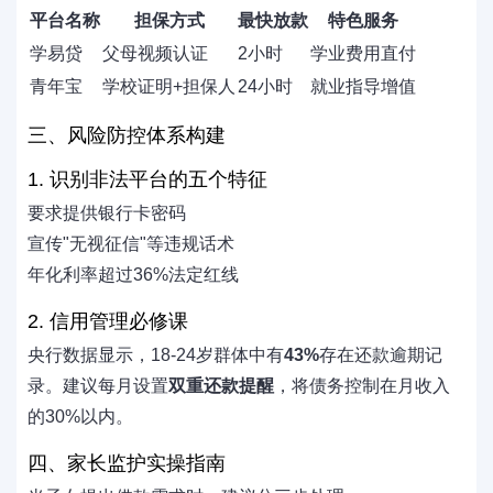
平台名称
担保方式
最快放款
特色服务
学易贷
父母视频认证
2小时
学业费用直付
青年宝
学校证明+担保人
24小时
就业指导增值
三、风险防控体系构建
1. 识别非法平台的五个特征
要求提供银行卡密码
宣传"无视征信"等违规话术
年化利率超过36%法定红线
2. 信用管理必修课
央行数据显示，18-24岁群体中有
43%
存在还款逾期记
录。建议每月设置
双重还款提醒
，将债务控制在月收入
的30%以内。
四、家长监护实操指南