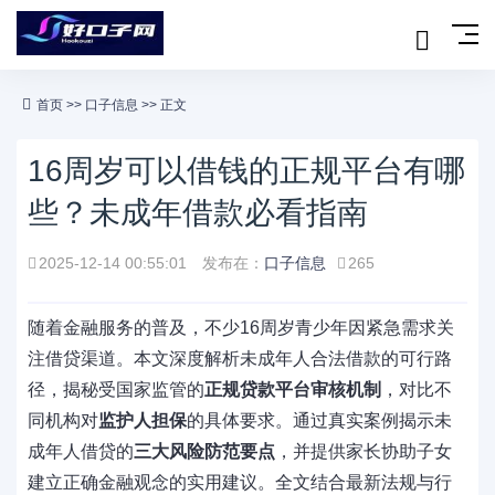
首页
>>
口子信息
>> 正文
16周岁可以借钱的正规平台有哪
些？未成年借款必看指南
2025-12-14 00:55:01
发布在：
口子信息
265
随着金融服务的普及，不少16周岁青少年因紧急需求关
注借贷渠道。本文深度解析未成年人合法借款的可行路
径，揭秘受国家监管的
正规贷款平台审核机制
，对比不
同机构对
监护人担保
的具体要求。通过真实案例揭示未
成年人借贷的
三大风险防范要点
，并提供家长协助子女
建立正确金融观念的实用建议。全文结合最新法规与行