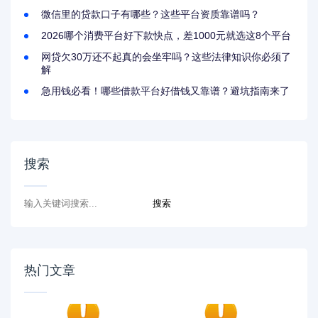
微信里的贷款口子有哪些？这些平台资质靠谱吗？
2026哪个消费平台好下款快点，差1000元就选这8个平台
网贷欠30万还不起真的会坐牢吗？这些法律知识你必须了
解
急用钱必看！哪些借款平台好借钱又靠谱？避坑指南来了
搜索
热门文章