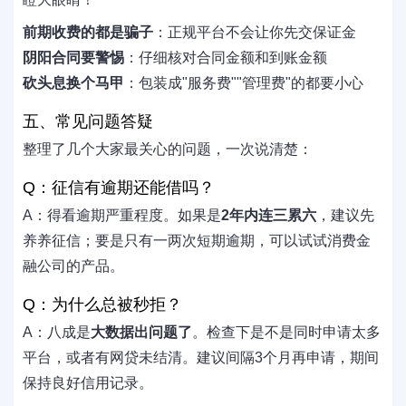
前期收费的都是骗子
：正规平台不会让你先交保证金
阴阳合同要警惕
：仔细核对合同金额和到账金额
砍头息换个马甲
：包装成"服务费""管理费"的都要小心
五、常见问题答疑
整理了几个大家最关心的问题，一次说清楚：
Q：征信有逾期还能借吗？
A：得看逾期严重程度。如果是
2年内连三累六
，建议先
养养征信；要是只有一两次短期逾期，可以试试消费金
融公司的产品。
Q：为什么总被秒拒？
A：八成是
大数据出问题了
。检查下是不是同时申请太多
平台，或者有网贷未结清。建议间隔3个月再申请，期间
保持良好信用记录。