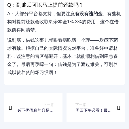
Q：到账后可以马上提前还款吗？
A：大部分平台都支持，但要注意
有没有违约金
。有些机
构对提前还款会收取剩余本金1%-3%的费用，这个在借
款前得问清楚。
说到底，借钱这事儿就跟看病吃药一个理——
对症下药
才有效
。根据自己的实际情况选对平台，准备好申请材
料，该注意的雷区都避开，基本上就能顺利借到应急资
金了。最后再啰嗦一句：借钱是为了渡过难关，可别养
成以贷养贷的坏习惯啊！
上一篇
下一篇
必下优借真的容易下
周四下午必看！最新
款吗？实测解析+申
放水贷款口子低门槛
请避坑全攻略！
秒批，错过再等一周