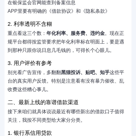
在银保监会官网能查到备案信息
APP里要有明确的《借款协议》和《隐私条款》
2. 利率透明不含糊
重点看这三个数：
年化利率、服务费、违约金
。现在正
规平台都得按监管要求把年化利率标在明面上，要是遇
到那种只跟你说日息几毛钱的，可得长个心眼儿。
3. 用户评价有参考
别光看广告宣传，多翻翻
黑猫投诉、贴吧、知乎
这些平
台的真实用户反馈。特别是注意看有没有暴力催收、乱
收费这些糟心事儿。
二、最新上线的靠谱借款渠道
接下来咱们就具体说说最近有哪些新出的借款口子值得
关注，我按不同类型给大家分分类。
1. 银行系信用贷款