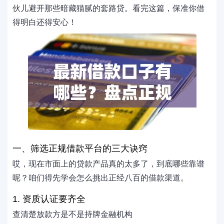
伙儿避开那些暗藏猫腻的套路贷。看完这篇，保准你借
得明白还得安心！
一、筛选正规借款平台的三大诀窍
哎，现在市面上的贷款产品真的太多了，到底哪些靠谱
呢？咱们得先学会怎么挑出正经八百的借款渠道。
1. 资质认证要齐全
查清楚放款方是不是持牌金融机构