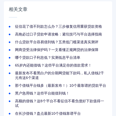
相关文章
征信花了借不到款怎么办？三步修复信用重获贷款资格
高炮必过口子贷款申请攻略：避坑技巧与平台选择指南
什么贷款平台容易借到钱？五类低门槛渠道真实测评
网商贷受法律保护吗？一文看懂正规网贷的法律保障
哪个贷款口子利息低？实测低息平台清单
65岁内还能借钱？这些平台满足你的借款需求！
最新发布不看黑白户的分期网贷能下款吗，私人借钱2千
元有这6个渠道
那个借钱平台钱多（最新发布！）10个最靠谱的贷款平台
黑户急用钱？这些平台能借到钱！
高额的借钱？这8个平台不看征信不看负债好下款值得一
试
在长沙借钱？盘点最新10个借钱靠谱平台