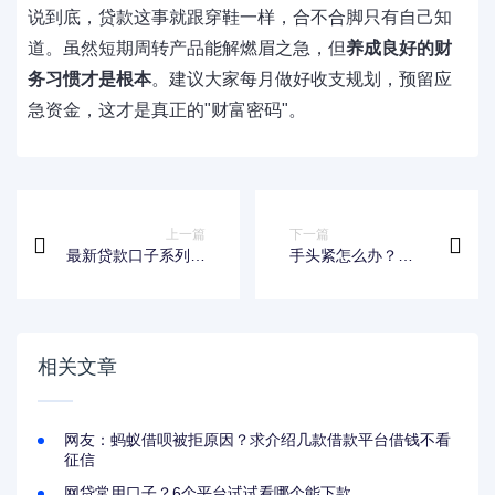
说到底，贷款这事就跟穿鞋一样，合不合脚只有自己知
道。虽然短期周转产品能解燃眉之急，但
养成良好的财
务习惯才是根本
。建议大家每月做好收支规划，预留应
急资金，这才是真正的"财富密码"。
上一篇
下一篇
最新贷款口子系列：
手头紧怎么办？
5大靠谱渠道推荐，
1000到3000小额借
避坑指南一篇搞定！
款正规平台这样选
相关文章
网友：蚂蚁借呗被拒原因？求介绍几款借款平台借钱不看
征信
网贷常用口子？6个平台试试看哪个能下款