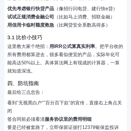
优先考虑银行快贷产品
（像招行闪电贷、建行快e贷）
试试正规消费金融公司
（比如马上消费、招联金融）
用信用卡临时额度救急
（比网贷安全系数高得多）
3.1 比价小技巧
这里教大家个绝招：
用IRR公式算真实利率
。把平台收的
所有费用都算进去，很多看似便宜的产品，实际年化可
能高达50%以上。具体算法网上有现成的计算器，一算
就知道深浅。
四、防坑指南
最后给三点忠告：
看到"无视黑白户""百分百下款"的宣传，直接右上角点关
闭
签合同前必须看清
服务协议里的费用明细
要是已经被套路了，立即保留证据打12378银保监投诉