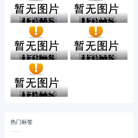
电信卡借款口子怎么申请？三大技巧帮你快速...
哪个平台借钱最容易通过（最新发布！）10个...
还在发愁找不到能下款的口子？这些渠道或许...
网贷没还清还能坐火车吗？逾期后出行影响全...
民生易贷下款容易嘛？2026最新测评10个审贷...
热门标签