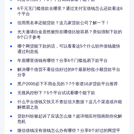
6千元无门槛借款去哪里？通过支付宝借钱怎么还款看这6
个平台
信用黑名单还能贷款？这几家贷款公司了解一下！
光大邀请白金居然被拒在哪借比较容易？类似强制下款的
8个口子参考
哪个网贷能下款的话，可以看看这5个什么软件借钱最快
通过利息低
年底哪里借钱有哪些？分享6个门槛低易下款平台
解决哪个借贷不看征信好过的8个最新秒批小额贷款平台
分享
黑户2000必下不用会员的？7个靠谱16岁贷款平台推荐
无视风控秒下？5个平台试试看哪个能下款
什么平台借钱又快又不查征信大数据？这几个渠道或许能
解燃眉之急
贷款纠纷被起诉了应该怎么做？超详细应对指南助你化解
危机
微信借钱没有借钱怎么办有哪些？分享8个好过的网贷平