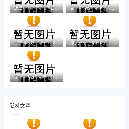
成黑户了哪里可以借钱急用啊，2025五大专属...
支付宝借钱平台哪个靠谱？实测这5款低息灵活...
黑户借款必下口子：2025推荐5个通过率100%的...
知乎推荐！借钱哪个平台靠谱？这5个低息正规...
支付宝借钱平台哪个好？实测推荐这3个靠谱低...
随机文章