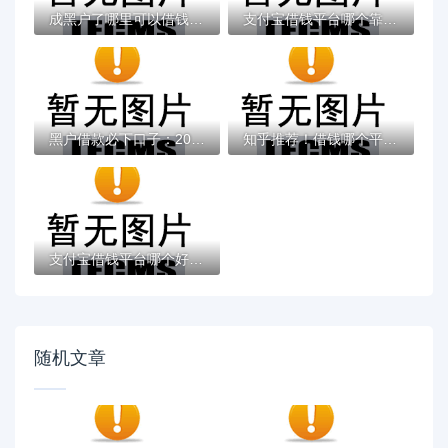
成黑户了哪里可以借钱急用啊，2025五大专属...
支付宝借钱平台哪个靠谱？实测这5款低息灵活...
黑户借款必下口子：2025推荐5个通过率100%的...
知乎推荐！借钱哪个平台靠谱？这5个低息正规...
支付宝借钱平台哪个好？实测推荐这3个靠谱低...
随机文章