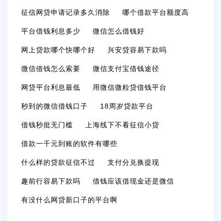
征信网贷申请记录多久消除
哪个借款平台额度高
平台借钱利息多少
微信怎么借钱好
网上贷款哪个快哪个好
兴安贷容易下款吗
微信借钱怎么索要
微信支付宝借钱途径
网贷平台利息最低
用微信微粒贷借钱平台
秒到的微信借钱口子
18周岁贷款平台
借钱秒批无门槛
上海线下不看征信小贷
借款一千元到账的软件有哪些
什么样的贷款征信不过
支付分兑换提现
趣前行容易下款吗
借钱应该借现金还是微信
有没什么网贷新口子的平台啊