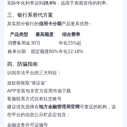
实际年化利率达到
28.6%
，远高于表面宣传的利率。
三、银行系替代方案
其实部分银行的
信用卡分期
产品更具优势：
产品类型
最高额度
综合费率
消费备用金
30万
年化15%起
账单分期
固定额度80%
年化12-18%
四、防骗指南
识别非法平台的三大特征：
放款前收取"保证金"
APP安装包非官方应用市场下载
客服联系方式仅有社交账号
建议优先选择在
地方金融管理局官网
可查证的机构，这
些平台的信息公示栏必定包含：
金融业务许可证编号