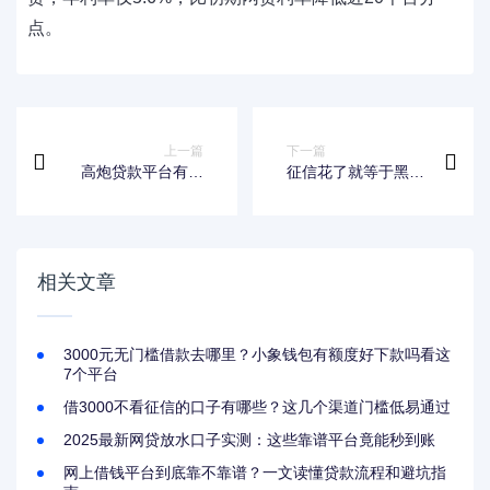
点。
上一篇
下一篇
高炮贷款平台有哪
征信花了就等于黑名
些？这些套路必须警
单吗？贷款被拒的真
惕的避坑指南
相你得懂！
相关文章
3000元无门槛借款去哪里？小象钱包有额度好下款吗看这
7个平台
借3000不看征信的口子有哪些？这几个渠道门槛低易通过
2025最新网贷放水口子实测：这些靠谱平台竟能秒到账
网上借钱平台到底靠不靠谱？一文读懂贷款流程和避坑指