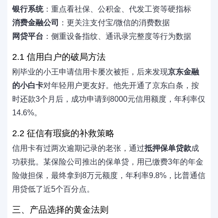
银行系统
：重点看社保、公积金、代发工资等硬指标
消费金融公司
：更关注支付宝/微信的消费数据
网贷平台
：侧重设备指纹、通讯录完整度等行为数据
2.1 信用白户的破局方法
刚毕业的小王申请信用卡屡次被拒，后来发现
京东金融
的小白卡
对年轻用户更友好。他先开通了京东白条，按
时还款3个月后，成功申请到8000元信用额度，年利率仅
14.6%。
2.2 征信有瑕疵的补救策略
信用卡有过两次逾期记录的老张，通过
抵押保单贷款
成
功获批。某保险公司推出的保单贷，用已缴费3年的年金
险做担保，最终拿到8万元额度，年利率9.8%，比普通信
用贷低了近5个百分点。
三、产品选择的黄金法则