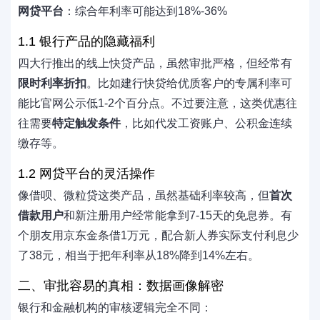
网贷平台
：综合年利率可能达到18%-36%
1.1 银行产品的隐藏福利
四大行推出的线上快贷产品，虽然审批严格，但经常有
限时利率折扣
。比如建行快贷给优质客户的专属利率可
能比官网公示低1-2个百分点。不过要注意，这类优惠往
往需要
特定触发条件
，比如代发工资账户、公积金连续
缴存等。
1.2 网贷平台的灵活操作
像借呗、微粒贷这类产品，虽然基础利率较高，但
首次
借款用户
和新注册用户经常能拿到7-15天的免息券。有
个朋友用京东金条借1万元，配合新人券实际支付利息少
了38元，相当于把年利率从18%降到14%左右。
二、审批容易的真相：数据画像解密
银行和金融机构的审核逻辑完全不同：