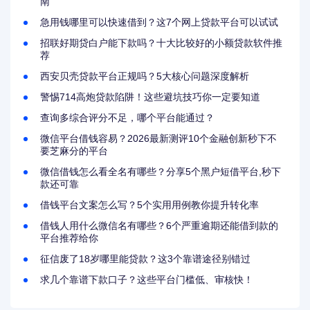
南
急用钱哪里可以快速借到？这7个网上贷款平台可以试试
招联好期贷白户能下款吗？十大比较好的小额贷款软件推
荐
西安贝壳贷款平台正规吗？5大核心问题深度解析
警惕714高炮贷款陷阱！这些避坑技巧你一定要知道
查询多综合评分不足，哪个平台能通过？
微信平台借钱容易？2026最新测评10个金融创新秒下不
要芝麻分的平台
微信借钱怎么看全名有哪些？分享5个黑户短借平台,秒下
款还可靠
借钱平台文案怎么写？5个实用用例教你提升转化率
借钱人用什么微信名有哪些？6个严重逾期还能借到款的
平台推荐给你
征信废了18岁哪里能贷款？这3个靠谱途径别错过
求几个靠谱下款口子？这些平台门槛低、审核快！