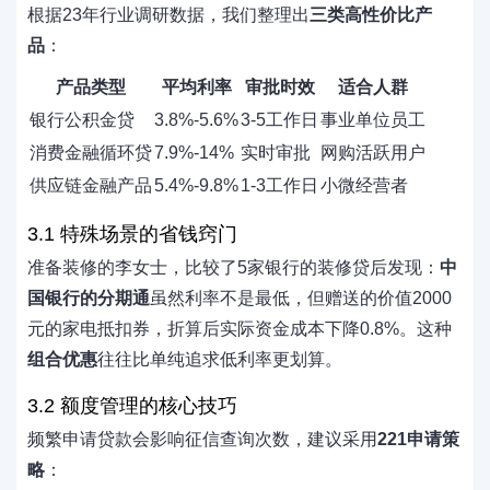
根据23年行业调研数据，我们整理出
三类高性价比产
品
：
产品类型
平均利率
审批时效
适合人群
银行公积金贷
3.8%-5.6%
3-5工作日
事业单位员工
消费金融循环贷
7.9%-14%
实时审批
网购活跃用户
供应链金融产品
5.4%-9.8%
1-3工作日
小微经营者
3.1 特殊场景的省钱窍门
准备装修的李女士，比较了5家银行的装修贷后发现：
中
国银行的分期通
虽然利率不是最低，但赠送的价值2000
元的家电抵扣券，折算后实际资金成本下降0.8%。这种
组合优惠
往往比单纯追求低利率更划算。
3.2 额度管理的核心技巧
频繁申请贷款会影响征信查询次数，建议采用
221申请策
略
：