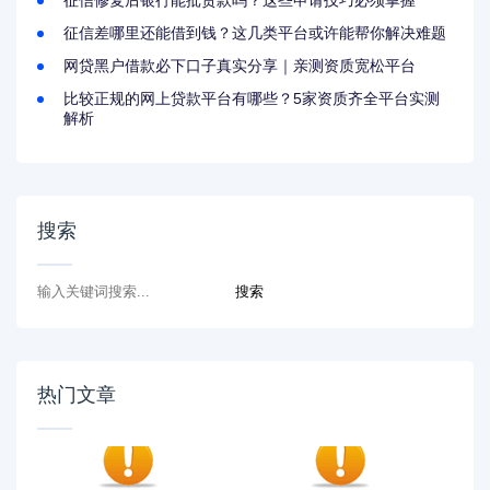
征信修复后银行能批贷款吗？这些申请技巧必须掌握
征信差哪里还能借到钱？这几类平台或许能帮你解决难题
网贷黑户借款必下口子真实分享｜亲测资质宽松平台
比较正规的网上贷款平台有哪些？5家资质齐全平台实测
解析
搜索
热门文章