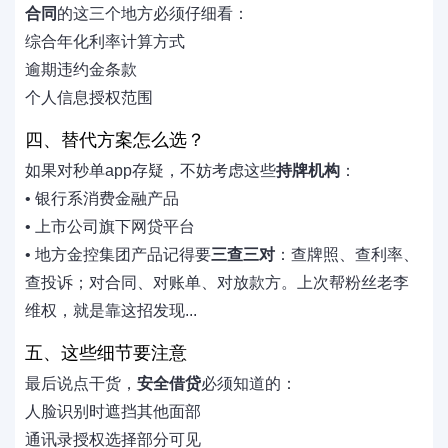
合同
的这三个地方必须仔细看：
综合年化利率计算方式
逾期违约金条款
个人信息授权范围
四、替代方案怎么选？
如果对秒单app存疑，不妨考虑这些
持牌机构
：
• 银行系消费金融产品
• 上市公司旗下网贷平台
• 地方金控集团产品记得要
三查三对
：查牌照、查利率、
查投诉；对合同、对账单、对放款方。上次帮粉丝老李
维权，就是靠这招发现...
五、这些细节要注意
最后说点干货，
安全借贷
必须知道的：
人脸识别时遮挡其他面部
通讯录授权选择部分可见