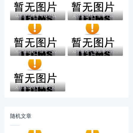
成黑户了哪里可以借钱急用啊，2025五大专属...
支付宝借钱平台哪个靠谱？实测这5款低息灵活...
黑户借款必下口子：2025推荐5个通过率100%的...
知乎推荐！借钱哪个平台靠谱？这5个低息正规...
支付宝借钱平台哪个好？实测推荐这3个靠谱低...
随机文章