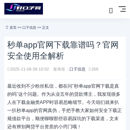
首页
>>
口子信息
>> 正文
秒单app官网下载靠谱吗？官网
安全使用全解析
2025-11-06 06:10:02
发布在：
口子信息
268
最近收到不少粉丝私信，都在问"秒单app官网下载是真
的吗"这个问题。作为从业五年的贷款博主，我发现很多
人在下载金融类APP时容易忽略细节。今天咱们就来扒
一扒秒单app的官网真伪，手把手教大家如何安全下载正
规借款平台，顺便聊聊那些容易踩坑的下载渠道，文末
还有辨别网贷平台资质的小窍门哦！