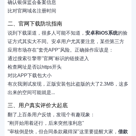
确认银保监会备案信息
比对官网域名注册时间
二、官网下载防坑指南
说到下载渠道，很多人可能不知道，
安卓和iOS系统
的验
证方式其实大不同。安卓用户尤其要注意，某些第三方
应用市场存在"套壳APP"风险。正确操作应该是：
通过搜索引擎带"官网"标识的链接进入
检查网址是否以https开头
对比APP下载包大小
有次我测试发现，正版安装包比盗版的大了2.3MB，这多
出来的空间可能就是...
三、用户真实评价大起底
翻了上百条用户反馈，发现个有趣现象：
"刚开始用着还行，后来突然涨利息"
"审核倒是快，但合同条款藏得深"
这里要提醒大家，
借款