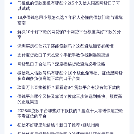
门槛低的贷款渠道有哪些？这5个失信人限高网贷口子可
以试试
18岁借钱急用小额怎么选？年轻人必懂的借款门道与避坑
指南
解决10个好下款的网贷的7个网贷平台额度高好下款的分
享
深圳买房征信花了还能贷款吗？这些避坑细节必须懂
支付宝贷款口子怎么查？手把手教你找到靠谱渠道
网贷黑口子合法吗？深度揭秘贷款避坑必看攻略
微信私人借款号码有哪些？10个貌似免审批、征信黑网贷
多查询多负债高能下款的口子合集
玖富万卡直接被拒？看看这8个贷款平台有没有能下款的
借钱平台哪个又快又靠谱？教你三步筛选到账快、额度高
的正规渠道
2026年贷款平台哪些好下款快的？盘点十大靠谱快速贷款
不看征信的平台
征信不好哪里能借钱？新口子推荐+避坑指南