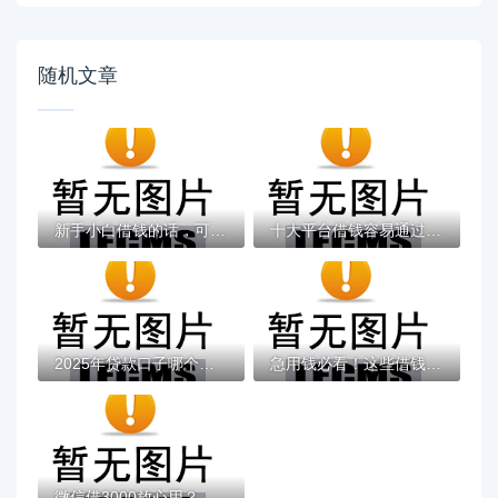
随机文章
新手小白借钱的话，可以看看这7个低门槛不查...
十大平台借钱容易通过盘点，解决招行二卡征...
2025年贷款口子哪个最快？这5大渠道审批快、...
急用钱必看！这些借钱平台不查额度 秒批到账...
微信借3000放心用？这7个有不看负债短借的平...