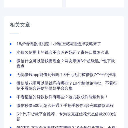
是真的吗？影响大不
开通了？这些后果你
大先看这几点！
可能没想到
相关文章
18岁借钱急用别慌！小额正规渠道选择攻略来了
小孩欠信用卡的钱会不会叫爸妈还？责任归属怎么说
微信什么可以借钱提现金？网友亲测6个超级黑户包下款
盘点
无忧借钱app能借到钱吗？5千元无门槛借款7个平台推荐
微信版花呗可以借钱吗有哪些？10个貌似免审批、不看征
信不看综合评估的借款平台合集
不看征信的贷款软件有哪些？这几款或许能帮到你！
微信秒借500元怎么开通？手把手教你3步完成借款流程
5个汽车贷款平台推荐，专为攻克征信花怎么借款2000难
题
借2万以下平台不看征信有哪些？10个貌似免审批、小额