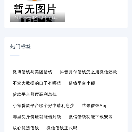
分期易是哪个口子？真实使用体验与资质要求...
热门标签
微博借钱与美团借钱
抖音月付借钱怎么用微信还款
不查大数据的口子有哪些
借钱平台小额
贷款平台额度高利息低
小额贷款平台哪个好申请利息少
苹果借钱app
哪里凭身份证就能借到钱
微信借钱功能下载安装
放心优选借钱
微信借钱正式吗