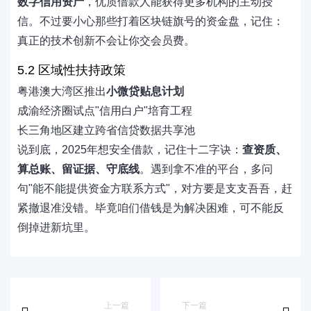
数字信用资产
，优质借款人能获得更多机构的主动授
信。不过要小心那些打着区块链旗号的资金盘，记住：
真正的技术创新不会让你交会员费。
5.2 区域性扶持政策
粤港澳大湾区推出
小微贷贴息计划
成渝经济圈试点"信用白户"培育工程
长三角地区建立跨省信贷数据共享池
说到底，2025年想安全借款，记住十二字诀：
查资质、
算总账、留证据、守底线
。遇到拿不准的平台，多问
句"能不能提供资金方联系方式"，对方要是支支吾吾，赶
紧撤退准没错。毕竟咱们借钱是为解决困难，可不能反
倒掉进新坑里。
上一篇
下一篇