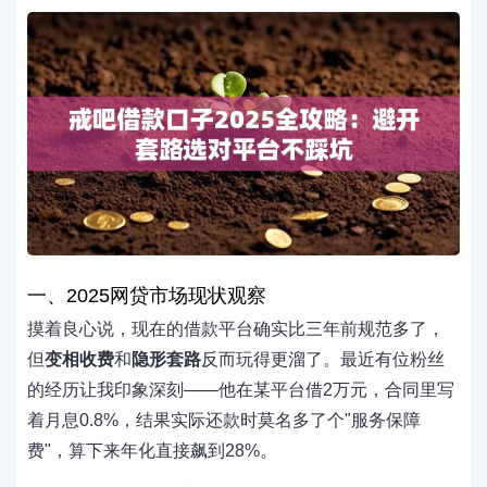
一、2025网贷市场现状观察
摸着良心说，现在的借款平台确实比三年前规范多了，
但
变相收费
和
隐形套路
反而玩得更溜了。最近有位粉丝
的经历让我印象深刻——他在某平台借2万元，合同里写
着月息0.8%，结果实际还款时莫名多了个"服务保障
费"，算下来年化直接飙到28%。