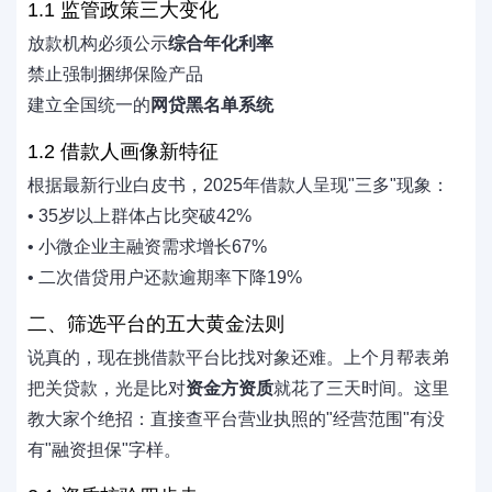
1.1 监管政策三大变化
放款机构必须公示
综合年化利率
禁止强制捆绑保险产品
建立全国统一的
网贷黑名单系统
1.2 借款人画像新特征
根据最新行业白皮书，2025年借款人呈现"三多"现象：
• 35岁以上群体占比突破42%
• 小微企业主融资需求增长67%
• 二次借贷用户还款逾期率下降19%
二、筛选平台的五大黄金法则
说真的，现在挑借款平台比找对象还难。上个月帮表弟
把关贷款，光是比对
资金方资质
就花了三天时间。这里
教大家个绝招：直接查平台营业执照的"经营范围"有没
有"融资担保"字样。