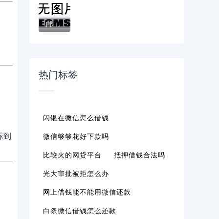
邮政储蓄银行可以贷款吗？信用贷、经营贷、...
热门标签
闪银在微信怎么借钱
际到
微信够够花好下款吗
比较火的网贷平台
抵押借钱合法吗
光大审批被拒怎么办
网上借钱能不能用微信还款
白条微信借钱怎么还款