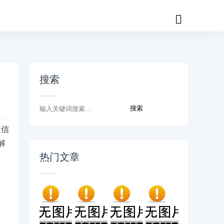
搜索
征信
解
热门文章