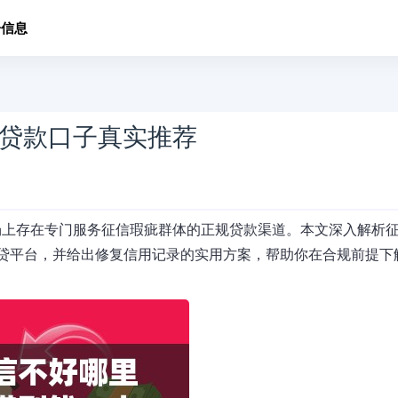
子信息
贷款口子真实推荐
场上存在专门服务征信瑕疵群体的正规贷款渠道。本文深入解析
贷平台，并给出修复信用记录的实用方案，帮助你在合规前提下