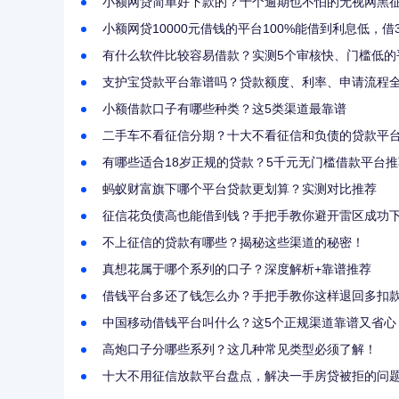
小额网贷简单好下款的？十个逾期也不怕的无视网黑征信
小额网贷10000元借钱的平台100%能借到利息低，借
有什么软件比较容易借款？实测5个审核快、门槛低的
支护宝贷款平台靠谱吗？贷款额度、利率、申请流程
小额借款口子有哪些种类？这5类渠道最靠谱
二手车不看征信分期？十大不看征信和负债的贷款平
有哪些适合18岁正规的贷款？5千元无门槛借款平台推
蚂蚁财富旗下哪个平台贷款更划算？实测对比推荐
征信花负债高也能借到钱？手把手教你避开雷区成功
不上征信的贷款有哪些？揭秘这些渠道的秘密！
真想花属于哪个系列的口子？深度解析+靠谱推荐
借钱平台多还了钱怎么办？手把手教你这样退回多扣
中国移动借钱平台叫什么？这5个正规渠道靠谱又省心
高炮口子分哪些系列？这几种常见类型必须了解！
十大不用征信放款平台盘点，解决一手房贷被拒的问