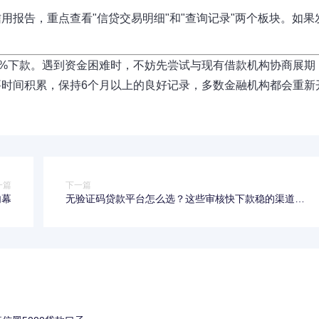
用报告，重点查看"信贷交易明细"和"查询记录"两个板块。如果
0%下款。遇到资金困难时，不妨先尝试与现有借款机构协商展期
时间积累，保持6个月以上的良好记录，多数金融机构都会重新
一篇
下一篇
内幕
无验证码贷款平台怎么选？这些审核快下款稳的渠道别
错过