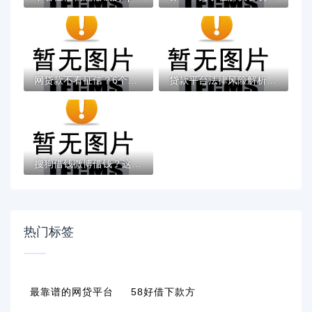
网贷款不看征信？6个平台试试看哪个能下款
贷款平台法律风险解析：合规经营与用户权益...
搜狗借钱微博借钱？这9个贷款口子值得一试
热门标签
最靠谱的网贷平台
58好借下款方