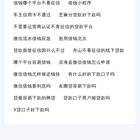
借钱哪个平台不看征信
借钱小程序
车主信用卡不通过
芝麻分贷款好下款吗
不需要运营商认证不查征信的贷款平台
微信流水借钱应急
急用借钱北京
贷款面签征信因什么不过
舟山不看征信的线下贷款
哪个平台容易借钱
滨海县微信借钱怎么申请
微信借钱怎样催还钱快
有什么好的下款口子吗
微信借钱要利息吗
友圈贷容易下款吗
贷最容易下款的网贷
贷款口子黑户能贷款吗
X贷口子好下款吗