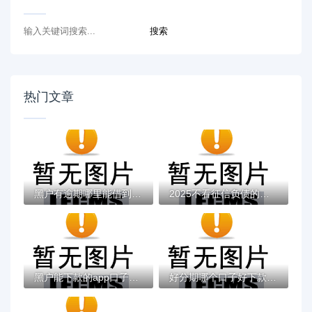
热门文章
黑户有逾期哪里能借到钱啊急用！看这5个黑户...
2025不看征信负债的网贷百分百下款，最新5个...
黑户能下款的app口子有哪些？今天带来10款黑...
好分期哪个口子好下款？老哥实测避坑贷款平...