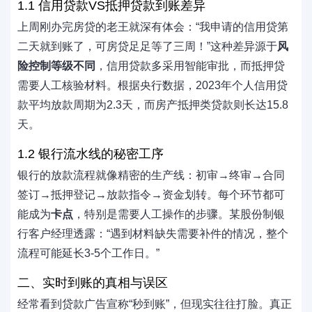
1.1 信用贷款VS抵押贷款到账差异
上周刚办完房贷的老王就深有体会：“我申请的信用贷第
二天就到账了，可房贷足足等了三周！”这种差异源于
风
险控制等级不同
，信用贷款多采用智能审批，而抵押贷
需要人工核验材料。根据央行数据，2023年个人信用贷
款平均放款周期为2.3天，而房产抵押类贷款则长达15.8
天。
1.2 银行流水线的秘密工序
银行的放款流程就像精密的生产线：初审→终审→合同
签订→抵押登记→放款指令→资金划转。每个环节都可
能成为
卡点
，特别是需要人工操作的步骤。某股份制银
行客户经理透露：“遇到材料缺失需要补件的情况，整个
流程可能延长3-5个工作日。”
二、实时到账的真相与误区
经常看到贷款广告宣称“秒到账”，但现实往往打脸。真正