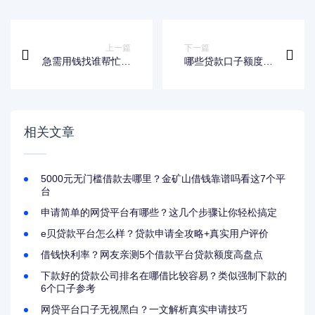
上一篇
下一篇
急需用钱找谁帮忙？
哪些贷款口子额度
这8个靠谱好下款的
大？正规平台高额借
口子一定要看！
款靠谱推荐
相关文章
5000元无门槛借款去哪里？金矿山借钱靠谱吗看这7个平
台
申请简单的网贷平台有哪些？这几个步骤让你轻松搞定
e贝贷款平台怎么样？贷款申请全攻略+真实用户评价
借钱快利率？网友亲测5个借款平台贷款额度高盘点
下款好的贷款公司排名在哪借比较容易？类似强制下款的
6个口子参考
网贷平台口子无视黑白？一文解析真实申请技巧