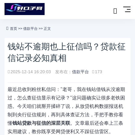
首页
>>
借款平台
>> 正文
钱站不逾期也上征信吗？贷款征
信记录必知真相
2025-12-14 16:20:03
发布在：
借款平台
173
最近总收到粉丝私信问："老哥，我在钱站借钱从没逾期
过，怎么查征信显示有记录？"这问题确实让很多老铁困
惑。今天咱们就掰开揉碎了说，从放贷机构数据报送机
制到央行征信规则，再到具体查证方法，手把手教你看
懂
钱站贷款与征信的深层关联
。文章最后还会奉上三条
实用建议，教你既享受网贷便利又不踩征信雷区。