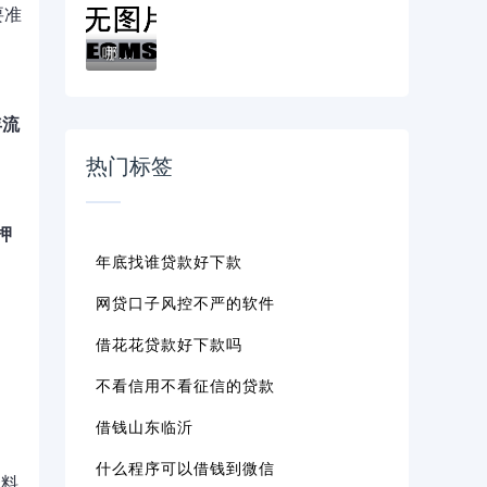
要准
哪里借钱利息低又可靠贴吧真实经验分享：低...
年流
热门标签
押
年底找谁贷款好下款
网贷口子风控不严的软件
借花花贷款好下款吗
不看信用不看征信的贷款
借钱山东临沂
什么程序可以借钱到微信
资料