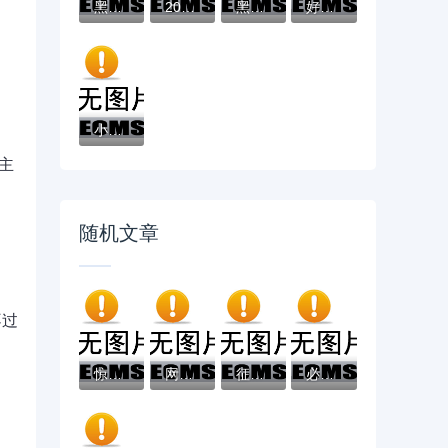
黑户有逾期哪里能借到钱啊急用！看这5个黑户...
2025不看征信负债的网贷百分百下款，最新5个...
黑户能下款的app口子有哪些？今天带来10款黑...
好分期哪个口子好下款？老哥实测避坑贷款平...
小辉贷容易下款吗就选这7个4千元黑户无条件...
主
随机文章
不过
惊！一男子在解决汇融客什么平台好下款啊时...
网贷平台有哪些？盘点十大正规贷款平台及申...
征信花了还能借款吗？征信不良的补救方法与...
必下款高炮口子干货分享 速看这些平台隐藏技...