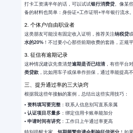
打卡工资满半年的话，可以试试
银行消费贷
。像某
备的材料也简单：身份证+工作证明+半年银行流水
2. 个体户/自由职业者
这类朋友可能没有固定收入证明，推荐关注
纳税贷
水的20%
！不过要小心那些前期收费的套路，正规
3. 征信有逾期记录
这种情况建议先查清楚
逾期是否已结清
，有些平台
类贷款
，比如用车子或保单作担保，通过率能提高
三、提升通过率的三大诀窍
根据我这些年接触的案例，总结出这些实用技巧：
•
资料填写要完整
：联系人信息别写直系亲属
•
认证项目尽量多
：绑定信用卡账单能加分
•
申请时间有讲究
：工作日上午通过率更高
特别提醒大家，
短期频繁申请会影响征信评分
！如