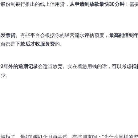
些股份制银行推出的线上信用贷，
从申请到放款最快30分钟
！需
。
或
发票贷
。有些平台会根据你的经营流水评估额度，
最高能借到
平台都是
下款后才收服务费
的。
对
2年外的逾期记录
会适当放宽。实在着急用钱的话，可以考虑
抵
不少。
果被拒了，最好间隔1个月再尝试。有些朋友问："为什么同样的