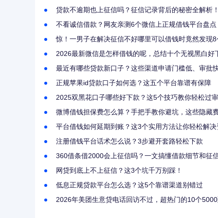
贷款不逾期也上征信吗？征信记录背后的秘密全解析
不看诚信借款？网友亲测6个微信上正规借钱平台盘点
惊！一男子在解决征信不好哪里可以借钱时竟然发现8
2026最新微信是怎样借钱的呢，总结十个无视黑白好
最近有哪些贷款新口子？这些渠道申请门槛低、审批
正规苹果id贷款口子如何选？这五个平台靠谱有保障
2025双黑花口子哪些好下款？这5个技巧教你轻松过
微博借钱担保费怎么算？手把手教你避坑，这些隐藏
平台借钱如何延期到账？这3个实用方法让你轻松解决
注册借钱平台话术怎么说？3步避开套路轻松下款
360借条借2000会上征信吗？一文搞懂借款细节和征
网贷到底上不上征信？这3个坑千万别踩！
低息正规贷款平台怎么选？这5个靠谱渠道别错过
2026年美团生意贷电话回访不过，超热门的10个5000