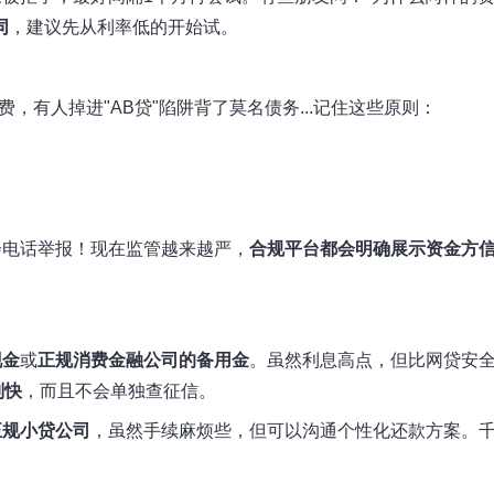
同
，建议先从利率低的开始试。
，有人掉进"AB贷"陷阱背了莫名债务...记住这些原则：
会电话举报！现在监管越来越严，
合规平台都会明确展示资金方
现金
或
正规消费金融公司的备用金
。虽然利息高点，但比网贷安
别快
，而且不会单独查征信。
正规小贷公司
，虽然手续麻烦些，但可以沟通个性化还款方案。