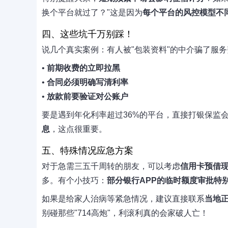
换个平台就过了？"这是因为
每个平台的风控模型不
四、这些坑千万别踩！
说几个真实案例：有人被"包装资料"的中介骗了服务费
•
前期收费的立即拉黑
•
合同必须明确写清利率
•
放款前要验证对公账户
要是遇到年化利率超过36%的平台，直接打银保监
息
，这点很重要。
五、特殊情况应急方案
对于急需三五千周转的朋友，可以考虑
信用卡预借
多。有个小技巧：
部分银行APP的临时额度审批特
如果是给家人治病等紧急情况，建议直接联系
当地
别碰那些"714高炮"，利滚利真的会家破人亡！