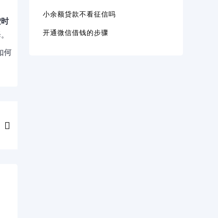
小余额贷款不看征信吗
按时
开通微信借钱的步骤
择。
如何