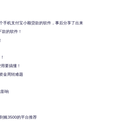
！
个手机支付宝小额贷款的软件，事后分享了出来
下款的软件！
快
审！
费用要搞懂！
资金周转难题
信影响
到账3500的平台推荐