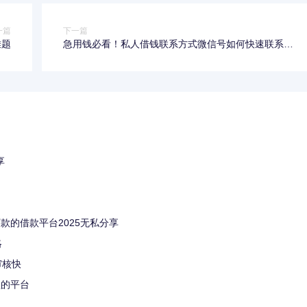
一篇
下一篇
难题
急用钱必看！私人借钱联系方式微信号如何快速联系到
靠谱渠道
享
款的借款平台2025无私分享
略
审核快
款的平台