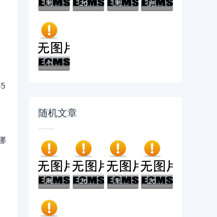
黑户有逾期哪里能借到钱啊急用！看这5个黑户...
2025不看征信负债的网贷百分百下款，最新5个...
黑户能下款的app口子有哪些？今天带来10款黑...
好分期哪个口子好下款？老哥实测避坑贷款平...
小辉贷容易下款吗就选这7个4千元黑户无条件...
5
随机文章
哪
网黑下款口子现状解析：哪些平台审核宽松容...
2025双黑逾期严重能下款的平台有哪些？最新...
车主必看！2025年有车秒出额度的网贷平台实...
2026年高炮下款口子怎么下载，超热门的10个...