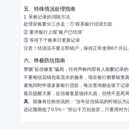
五、特殊情况处理指南
1. 呆账记录的消除方法
处理呆账要分三步走：① 联系银行结清欠款
② 要求银行上报"账户已结清"
③ 等待下个账单日更新记录
注意！结清后不要立即销户，保持正常使用6个月以
六、终极防坑指南
警惕"征信修复"骗局，任何声称内部有人能删记录
不要相信花钱包装流水的服务，现在银行都要核查
避免同时申请多家银行贷款，每次查询都会留下记
最后提醒大家，征信修复是场持久战，但绝不是死
具
。就像有位粉丝说的："当年征信搞花的时候以为
还比预期低了0.5%！"所以千万别放弃，只要用对