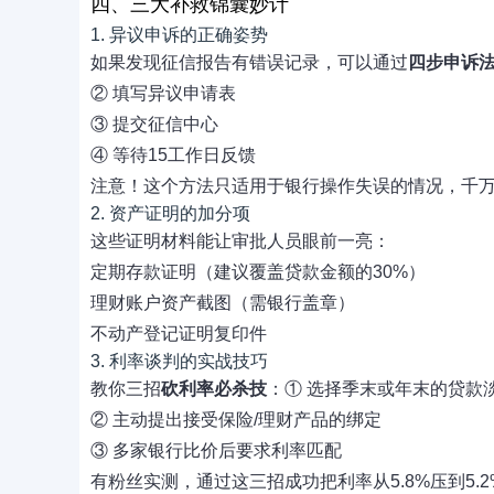
四、三大补救锦囊妙计
1. 异议申诉的正确姿势
如果发现征信报告有错误记录，可以通过
四步申诉
② 填写异议申请表
③ 提交征信中心
④ 等待15工作日反馈
注意！这个方法只适用于银行操作失误的情况，千
2. 资产证明的加分项
这些证明材料能让审批人员眼前一亮：
定期存款证明（建议覆盖贷款金额的30%）
理财账户资产截图（需银行盖章）
不动产登记证明复印件
3. 利率谈判的实战技巧
教你三招
砍利率必杀技
：① 选择季末或年末的贷款
② 主动提出接受保险/理财产品的绑定
③ 多家银行比价后要求利率匹配
有粉丝实测，通过这三招成功把利率从5.8%压到5.2