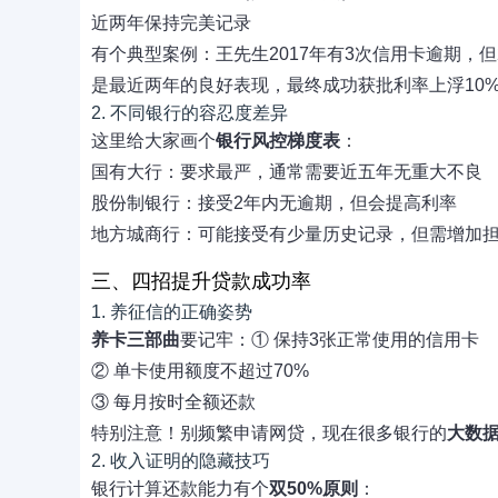
近两年保持完美记录
有个典型案例：王先生2017年有3次信用卡逾期，但
是最近两年的良好表现，最终成功获批利率上浮10
2. 不同银行的容忍度差异
这里给大家画个
银行风控梯度表
：
国有大行：要求最严，通常需要近五年无重大不良
股份制银行：接受2年内无逾期，但会提高利率
地方城商行：可能接受有少量历史记录，但需增加
三、四招提升贷款成功率
1. 养征信的正确姿势
养卡三部曲
要记牢：① 保持3张正常使用的信用卡
② 单卡使用额度不超过70%
③ 每月按时全额还款
特别注意！别频繁申请网贷，现在很多银行的
大数
2. 收入证明的隐藏技巧
银行计算还款能力有个
双50%原则
：