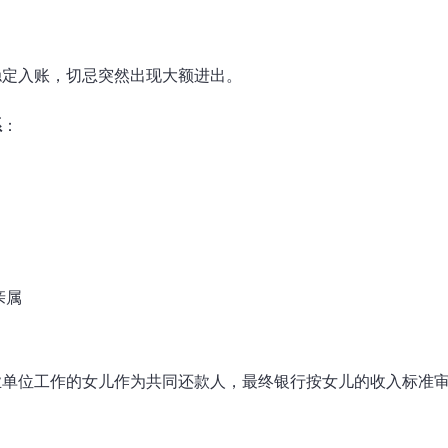
稳定入账，切忌突然出现大额进出。
系
：
亲属
业单位工作的女儿作为共同还款人，最终银行按女儿的收入标准