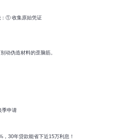
法
：① 收集原始凭证
万别动伪造材料的歪脑筋。
淡季申请
%，30年贷款能省下近15万利息！