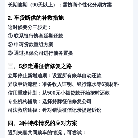
长期逾期（90天以上）
：需协商个性化分期方案
2. 车贷断供的补救措施
这时候要分三步走：
① 联系银行协商延期还款
② 申请贷款重组方案
③ 通过担保公司进行债务置换
三、5步走通征信修复之路
立即停止新增逾期
：设置所有账单自动还款
异议申诉流程
：准备收入证明、银行流水等6项材料
信用重建计划
：从500元小额贷款开始按时还款
专业机构辅助
：选择持牌征信修复公司
司法救济途径
：针对错误征信记录提起诉讼
四、3种特殊情况的应对方案
遇到
夫妻共同购车
的情况，可尝试：