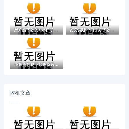
黑户能下款的app口子有哪些？今天带来10款黑...
好分期哪个口子好下款？老哥实测避坑贷款平...
小辉贷容易下款吗就选这7个4千元黑户无条件...
随机文章