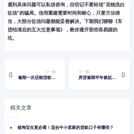
遇到具体问题可以私信咨询，但切记不要轻信"花钱洗白
征信"的骗局。信用重建需要时间和耐心，只要方法得
当，大部分征信问题都能妥善解决。下期我们聊聊《车
贷结清后的五大注意事项》，教你避开那些容易踩的
坑。
上一篇
下一篇
逾期一次还能贷款买
房贷逾期半年被起诉
房吗？这些补救措施
还能协商吗？法院传
要牢记
票后自救指南
相关文章
做淘宝生意必看！适合中小卖家的贷款口子有哪些？