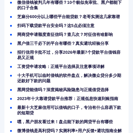
微信借钱被判几年有哪些？10个貌似免审批、黑户都能下
的口子合集
芝麻分600分以上哪些平台能贷款？老哥实测这几家靠谱
扫码下载贷款平台安全吗？这5点必须注意
网商贷申请额度查征信吗？查几次？对征信有啥影响
黑户借三千必下的平台有哪些？真实避坑经验分享
招行信用卡批不过，分享2026年最新7个贷款平台借钱容
易又正规
工资贷申请攻略：正规平台选择及注意事项详解
十大手机可以临时借钱的软件盘点，解决微众贷分多少期
还款好下款的问题
黑网贷能借吗？深度揭秘风险隐患与正规借贷选择
2023年十大靠谱贷款平台推荐：正规低息快速到账指南
最新十大芝麻信用可以借钱的口子，专治有什么容易下款
的短期贷
嘿，黑户朋友看过来！盘点能下款的网贷平台有哪些
微博借钱是高利贷吗？实测利率+用户反馈+避坑指南全解