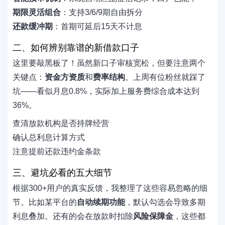
期限灵活组合
：支持3/6/9期自由拆分
还款缓冲期
：首期可延后15天不计息
二、如何辨别靠谱的新借款口子
这里要敲黑板了！虽然新口子审核宽松，但要注意两个
关键点：
资金方资质
和
费率结构
。上周有位粉丝就踩了
坑——看似月息0.8%，实际加上服务费综合成本达到
36%。
查清放款机构是否持牌经营
确认总利息计算方式
注意提前还款违约金条款
三、避坑必看的五大细节
根据300+用户的真实反馈，我整理了这些容易忽略的细
节。比如某平台的
自动续期功能
，默认勾选会导致多期
利息叠加。还有的会在放款时扣除
风险保障金
，这些都