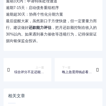
逾期3天内：申请特殊处理通道
逾期7-15天：启动债务重组程序
逾期超30天：协商个性化分期方案
最后提醒大家，虽然新口子方便快捷，但一定要量力而
行。建议做好
还款能力评估
，把月还款额控制在收入的
30%以内。如果遇到暴力催收等违规行为，记得保留证
据向银保监会投诉。
上一篇
下一篇
综合评分不足还能在
晚上急需用钱必看！
哪个平台借款？盘点
盘点快速下款的口子
5个低门槛正规渠道
及申请攻略
相关文章