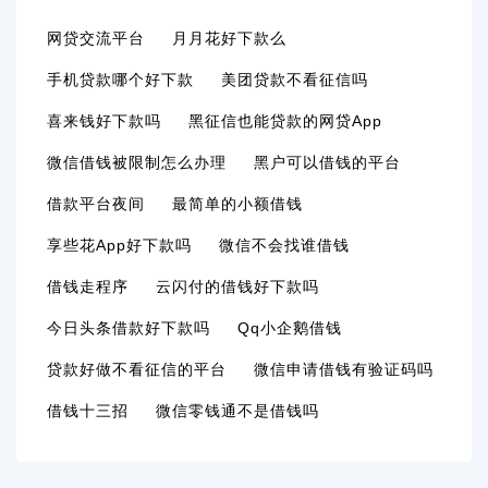
网贷交流平台
月月花好下款么
手机贷款哪个好下款
美团贷款不看征信吗
喜来钱好下款吗
黑征信也能贷款的网贷app
微信借钱被限制怎么办理
黑户可以借钱的平台
借款平台夜间
最简单的小额借钱
享些花app好下款吗
微信不会找谁借钱
借钱走程序
云闪付的借钱好下款吗
今日头条借款好下款吗
Qq小企鹅借钱
贷款好做不看征信的平台
微信申请借钱有验证码吗
借钱十三招
微信零钱通不是借钱吗