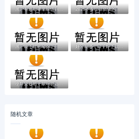
黑户有逾期哪里能借到钱啊急用！看这5个黑户...
2025不看征信负债的网贷百分百下款，最新5个...
黑户能下款的app口子有哪些？今天带来10款黑...
好分期哪个口子好下款？老哥实测避坑贷款平...
小辉贷容易下款吗就选这7个4千元黑户无条件...
随机文章