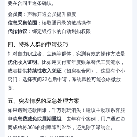
要在合同里逐条确认。
会员费
：声称开通会员提升额度
信息采集范围
：读取通讯录的敏感操作
代扣协议
：绑定银行卡的自动划扣权限
四、特殊人群的申请技巧
针对自由职业者、宝妈等群体，实测有效的操作方法是
优化收入证明
。比如用支付宝年度账单替代工资流水，
或者提供
持续性收入凭证
（如房租合同）。这里有个小
窍门：选择夜间22点后申请，系统风控可能会略微放
宽。
五、突发情况的应急处理方案
如果遇到还款困难，千万别玩消失！建议主动联系客服
申请
息费减免
或
展期重组
。去年有个案例，用户通过协
商成功将36%的利率降到24%，还免除了滞纳金。