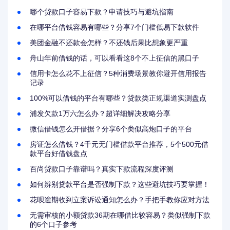
哪个贷款口子容易下款？申请技巧与避坑指南
在哪平台借钱容易有哪些？分享7个门槛低易下款软件
美团金融不还款会怎样？不还钱后果比想象更严重
舟山年前借钱的话，可以看看这8个不上征信的黑口子
信用卡怎么花不上征信？5种消费场景教你避开信用报告
记录
100%可以借钱的平台有哪些？贷款类正规渠道实测盘点
浦发欠款1万六怎么办？超详细解决攻略分享
微信借钱怎么开借据？分享6个类似高炮口子的平台
房证怎么借钱？4千元无门槛借款平台推荐，5个500元借
款平台好借钱盘点
百尚贷款口子靠谱吗？真实下款流程深度评测
如何辨别贷款平台是否强制下款？这些避坑技巧要掌握！
花呗逾期收到立案诉讼通知怎么办？手把手教你应对方法
无需审核的小额贷款36期在哪借比较容易？类似强制下款
的6个口子参考