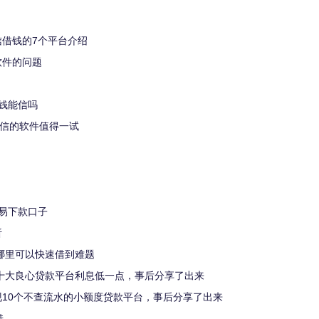
信借钱的7个平台介绍
软件的问题
钱能信吗
征信的软件值得一试
易下款口子
析
钱哪里可以快速借到难题
个十大良心贷款平台利息低一点，事后分享了出来
10个不查流水的小额度贷款平台，事后分享了出来
借