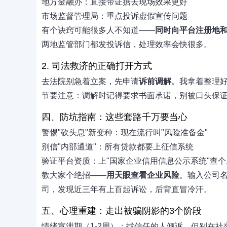
地方金融办：直接带证据去现场效果更好
市场监督管理局：重点投诉虚假宣传问题
有个诀窍可能很多人不知道——
同时向平台注册地
两地监管部门都发投诉信，处理效率会快很多。
2. 司法救济的正确打开方式
去法院别急着立案，先申请
诉前调解
。我拿着整理
节要注意：调解时记得要求书面承诺，别被口头保
四、防坑指南：这些套路千万要当心
警惕"砍头息"新变种：现在流行叫"风险准备金"
别信"内部通道"：所有贷款都要上征信系统
验证平台资质：上"国家企业信用信息公示系统"查
教大家个绝招——
用天眼查看企业风险
。输入公司名
司，发现近三年有上百起诉讼，后背直冒冷汗。
五、心理重建：走出被骗阴影的3个阶段
情绪宣泄期（1-2周）：找信任的人倾诉，但别在社