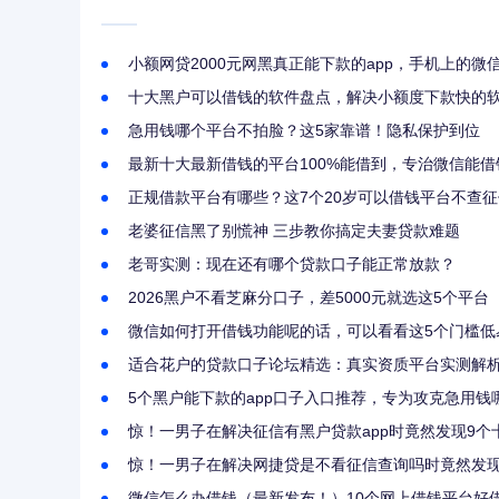
小额网贷2000元网黑真正能下款的app，手机上的微
十大黑户可以借钱的软件盘点，解决小额度下款快的
急用钱哪个平台不拍脸？这5家靠谱！隐私保护到位
最新十大最新借钱的平台100%能借到，专治微信能借
正规借款平台有哪些？这7个20岁可以借钱平台不查
老婆征信黑了别慌神 三步教你搞定夫妻贷款难题
老哥实测：现在还有哪个贷款口子能正常放款？
2026黑户不看芝麻分口子，差5000元就选这5个平台
微信如何打开借钱功能呢的话，可以看看这5个门槛低
适合花户的贷款口子论坛精选：真实资质平台实测解
5个黑户能下款的app口子入口推荐，专为攻克急用
惊！一男子在解决征信有黑户贷款app时竟然发现9
惊！一男子在解决网捷贷是不看征信查询吗时竟然发现
微信怎么办借钱（最新发布！）10个网上借钱平台好