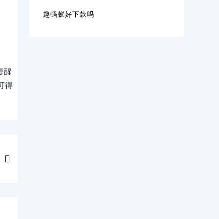
趣蚂蚁好下款吗
提醒
可得