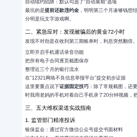
自动续约陷阱：默认勾选了"自动展期"选项
最坑的是
提前还款违约金
，明明第三个月凑够钱想结
分明是玩文字游戏啊。
二、紧急应对：发现被骗后的黄金72小时
发现不对劲是在收到第三期账单时，利息突然翻倍
立即开启手机通话录音功能
把所有电子合同逐页截图保存
整理近三个月的银行流水
在"12321网络不良信息举报平台"提交初步证据
这里要重点说下
证据固定技巧
：除了常规截图，还
时我用老妈的手机对着自己手机录了20分钟视频，
三、五大维权渠道实战指南
1. 监管部门精准投诉
银保监会：通过官方微信公众号提交书面材料