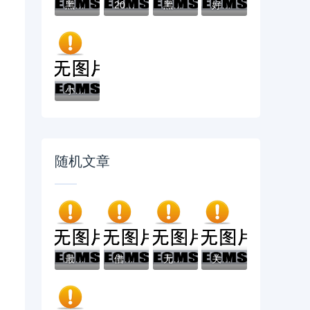
黑户有逾期哪里能借到钱啊急用！看这5个黑户...
2025不看征信负债的网贷百分百下款，最新5个...
黑户能下款的app口子有哪些？今天带来10款黑...
好分期哪个口子好下款？老哥实测避坑贷款平...
小辉贷容易下款吗就选这7个4千元黑户无条件...
随机文章
最新发布新橙分期好下款不，私人借钱3千元有...
借条被起诉别慌！律师教你三招协商化解纠纷
无需审核的小额贷款有哪些？2026最新测评10...
关于什么能下款的贷款平台好，推荐5个无条件...