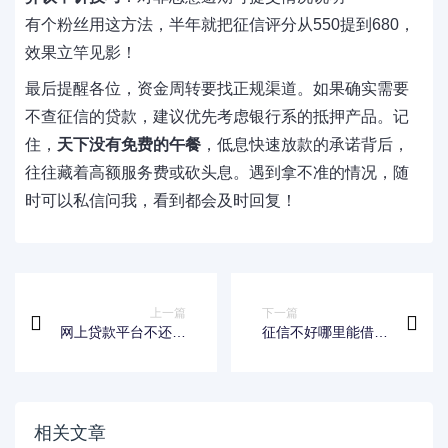
有个粉丝用这方法，半年就把征信评分从550提到680，
效果立竿见影！
最后提醒各位，资金周转要找正规渠道。如果确实需要
不查征信的贷款，建议优先考虑银行系的抵押产品。记
住，
天下没有免费的午餐
，低息快速放款的承诺背后，
往往藏着高额服务费或砍头息。遇到拿不准的情况，随
时可以私信问我，看到都会及时回复！
上一篇
下一篇
网上贷款平台不还会
征信不好哪里能借两
怎样？这些后果你可
千元？急用钱必看这
能想不到！
5个靠谱渠道
相关文章