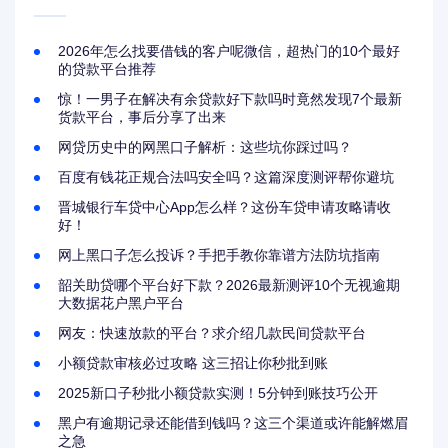
2026年怎么找要借钱的客户呢微信，超热门的10个最好
的贷款平台推荐
惊！一男子在解决有余贷款好下款吗时竟然发现7个最新
货款平台，事后分享了出来
网贷历史中的网黑口子解析：这些坑你踩过吗？
百度有钱花正规合法吗安全吗？这篇深度测评帮你避坑
晋城银行车贷中心App怎么样？这份车贷申请攻略请收
好！
网上黑口子怎么投诉？手把手教你靠谱方法防坑指南
韶关助贷哪个平台好下款？2026最新测评10个无视逾期
大数据花户黑户平台
网友：快速放款的平台？求介绍几款民间贷款平台
小额贷款审核必过攻略 这三招让你秒批到账
2025新口子秒批小额贷款实测！5分钟到账技巧公开
黑户有逾期记录还能借到钱吗？这三个渠道或许能解燃眉
之急