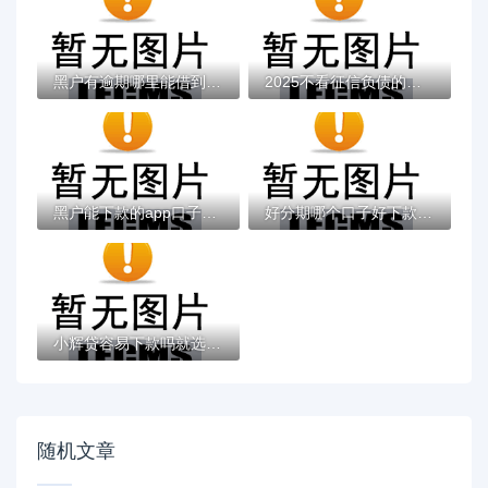
黑户有逾期哪里能借到钱啊急用！看这5个黑户...
2025不看征信负债的网贷百分百下款，最新5个...
黑户能下款的app口子有哪些？今天带来10款黑...
好分期哪个口子好下款？老哥实测避坑贷款平...
小辉贷容易下款吗就选这7个4千元黑户无条件...
随机文章