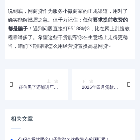
说到底，网商贷作为服务小微商家的正规渠道，用对了
确实能解燃眉之急。但千万记住：
任何要求提前收费的
都是骗子
！遇到问题直接打95188转3，比在网上乱搜教
程靠谱多了。希望这些干货能帮你在生意场上走得更稳
当，咱们下期聊聊怎么用经营贷置换高息网贷~
上一篇
下一篇
征信黑了还能进厂工
2025年四月贷款口
作吗？黑户贷款难题
子有哪些？最新申请
这样解决
攻略+避坑指南
相关文章
公积金贷款哪个口子靠谱？这些细节必须盯紧！