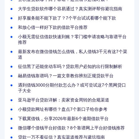
大学生贷款软件哪个容易通过？真实测评帮你避坑指南
好享服务能不能下款了？7个平台试试看哪个能下款
和放心借一样好下款的借款平台推荐
小额无需征信借款快速到账？零门槛申请攻略与靠谱平台
推荐
最新发布在微信借钱怎么借钱，私人借钱3千元有这7个渠
道
征信黑了还能坐动车吗？贷款用户必知的出行限制解析
融易借钱靠谱吗？一篇文章教你辨别正规贷款平台
遇到借钱3000分期付款怎么办？或可尝试这7个黑网贷口
子大全
亚马逊平台贷款详解：卖家资金周转的合规渠道
小额贷款网址有哪些？盘点7个新口子给你参考
下载冀借钱，分享2026年最新6个逾期借款平台
微信哪个借钱平台好借款？8个靠谱网上平台好借钱推荐
贷款一万不看征信？真实渠道推荐与避坑指南