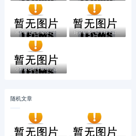
黑户能下款的app口子有哪些？今天带来10款黑...
好分期哪个口子好下款？老哥实测避坑贷款平...
小辉贷容易下款吗就选这7个4千元黑户无条件...
随机文章