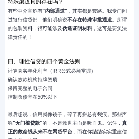
特殊渠道真的存在吗？
有些中介宣称有
"内部通道"
，其实都是套路。我专门问
过银行信贷部，他们明确说
不存在特殊审批通道
。所谓
的包装资料，很可能涉及
伪造证明材料
，这可是要负法
律责任的！
四、理性借贷的四个黄金法则
计算真实年化利率（IRR公式必须掌握）
确认放款机构持牌资质
保留完整的电子合同
控制负债率在50%以下
最后想说，信用就像镜子，碎了再拼总有裂痕。那些声
称
"无门槛贷款"
的，不是救世主而是吸血鬼。记住，
真
正的救命钱从来不在网贷平台
，而在你踏踏实实重建信