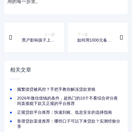
用的每一步里。
上一篇
下一篇
黑户影响孩子上学
如何用1000元备用
吗？家长必知的征信
金撑过14天？实用攻
与教育关联
略+避坑指南
相关文章
频繁借贷被风控？手把手教你解冻贷款资格
2026年微信借钱的条件，超热门的10个不看综合评分夜
间直接能下款又正规的平台推荐
正规贷款平台推荐：快速到账、低息安全的选择指南
靠谱贷款渠道推荐：哪些口子可以下来贷款？实测经验分
享