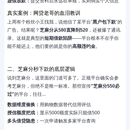
虚假放款：
提交资料后永远在审核，实则倒卖个人信息
真实案例：网贷老哥的血泪教训
上周有个粉丝小王找我，说他信了某平台"
黑户包下款
"的
广告。结果呢？
芝麻分从580直降到520
，还被爆了通讯
录。这就是典型的
短期借款陷阱
——平台根本不在乎你
能不能还上，他们要的就是你的
高额违约金
。
二、芝麻分秒下款的底层逻辑
说到芝麻分，这里面的门道可多了。正规平台确实会参
考芝麻分，但绝不是唯一标准。那些宣传
"芝麻分550必
过"
的平台，往往...
数据维度偷换：
用购物数据替代信用评估
授信额度把戏：
显示5000额度实际只能借500
多头借贷隐患：
一次申请触发多家平台查询