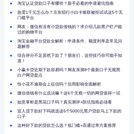
淘宝认证贷款口子有哪些？新手必看的申请避坑指南
急需1千元怎么办？京东招行小白卡银联被拒试试这5个无
门槛平台
网友：微信有没有小贷款借钱的？求介绍几款黑户烂户能
过的购物平台
淘宝金融平台贷款全解析：申请条件、额度利率及常见问
题解答
综合评分不足居然下款了？朋友们，这些技巧你可能不知
道！
小赢卡贷近期下款容易吗？网友亲测8个最新口子无视黑
白户网贷盘点
恒小花不逾期会上征信吗？信用影响全面解析
微信借钱有什么说法嘛？这6个无视一切的网贷值得一试
如意掌柜是黑花口子吗？真实测评+防坑指南必须看
宜人贷下款好下吗就选这6个5000元黑户贷款马上下款的
口子
这种好下款的贷款怎么选？低门槛+高通过率方案推荐