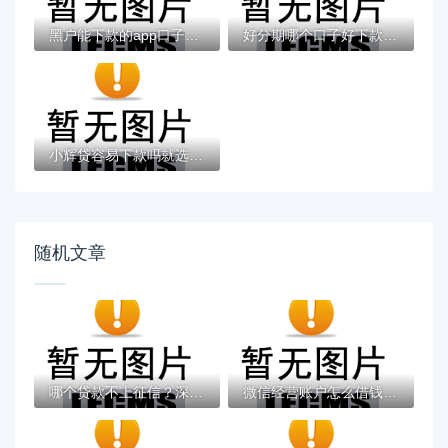
黑户能下款的app口子有哪些？今天带来10款黑...
好分期哪个口子好下款？老哥实测避坑贷款平...
小辉贷容易下款吗就选这7个4千元黑户无条件...
随机文章
哪个贷款不上征信？深度解析隐藏渠道与风险...
微信经营账户怎么借钱？5个靠谱平台不看征信...