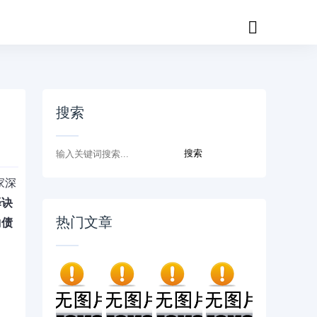
搜索
家深
择诀
热门文章
的
债