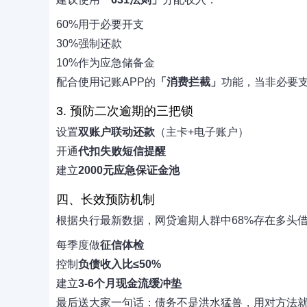
60%用于必要开支
30%强制还款
10%作为应急储备金
配合使用记账APP的
「消费拦截」
功能，当非必要
3. 预防二次逾期的三把锁
设置
双账户联动还款
（主卡+电子账户）
开通
代扣失败短信提醒
建立
2000元应急保证金池
四、长效预防机制
根据央行最新数据，网贷逾期人群中68%存在多头
每季度做
征信体检
控制
负债收入比≤50%
建立
3-6个月现金流缓冲垫
最后送大家一句话：债务不是洪水猛兽，用对方法