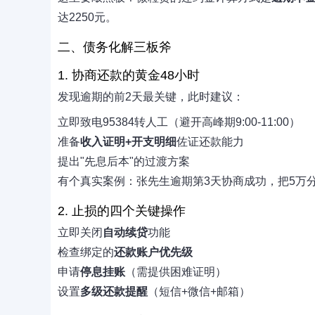
达2250元。
二、债务化解三板斧
1. 协商还款的黄金48小时
发现逾期的前2天最关键，此时建议：
立即致电95384转人工（避开高峰期9:00-11:00）
准备
收入证明+开支明细
佐证还款能力
提出"先息后本"的过渡方案
有个真实案例：张先生逾期第3天协商成功，把5万分3
2. 止损的四个关键操作
立即关闭
自动续贷
功能
检查绑定的
还款账户优先级
申请
停息挂账
（需提供困难证明）
设置
多级还款提醒
（短信+微信+邮箱）