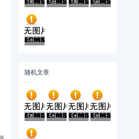
黑户有逾期哪里能借到钱啊急用！看这5个黑户...
2025不看征信负债的网贷百分百下款，最新5个...
黑户能下款的app口子有哪些？今天带来10款黑...
好分期哪个口子好下款？老哥实测避坑贷款平...
小辉贷容易下款吗就选这7个4千元黑户无条件...
随机文章
贵阳私人借钱联系方式怎么找？靠谱渠道及避...
小额网贷5000元利息低的贷款平台，借钱软件...
小额贷款不用征信靠谱吗？下款快的正规渠道...
2023年国内合法贷款平台推荐：正规靠谱，避...
高