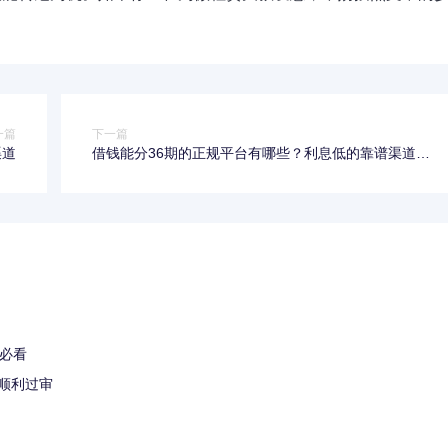
一篇
下一篇
渠道
借钱能分36期的正规平台有哪些？利息低的靠谱渠道盘
点
略必看
顺利过审