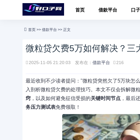
首页
借款平台
口
首页
>>
借款平台
>> 正文
微粒贷欠费5万如何解决？三
2025-11-05 21:20:03
发布在：
借款平台
216
最近收到不少读者提问："微粒贷突然欠了5万块怎
入剖析微粒贷欠费的处理技巧。本文不仅会拆解微
窍
，以及如何避免征信受损的
关键时间节点
，最后
务压力测试表
免费领取！