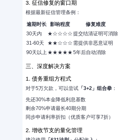
3. 征信修复的窗口期
根据最新征信管理条例：
逾期时长
影响程度
修复难度
30天内
★☆☆☆☆
提交结清证明可消除
31-60天
★★☆☆☆
需提供非恶意证明
90天以上
★★★★★
5年后自动消除
三、深度解决方案
1. 债务重组方程式
对于5万欠款，可以尝试
「3+2」组合拳
：
先还30%本金降低利息基数
剩余70%申请最长40期分期
同步申请利率折扣（优质客户可享7折）
2. 增收节支的量化管理
建议使用
「631法则」
分配收入：