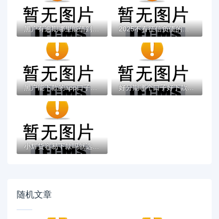
黑户有逾期哪里能借到钱啊急用！看这5个黑户...
2025不看征信负债的网贷百分百下款，最新5个...
黑户能下款的app口子有哪些？今天带来10款黑...
好分期哪个口子好下款？老哥实测避坑贷款平...
小辉贷容易下款吗就选这7个4千元黑户无条件...
随机文章