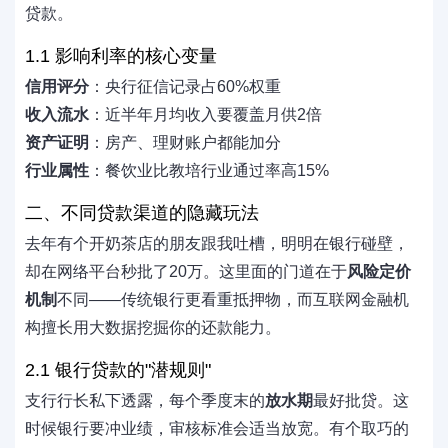
贷款。
1.1 影响利率的核心变量
信用评分
：央行征信记录占60%权重
收入流水
：近半年月均收入要覆盖月供2倍
资产证明
：房产、理财账户都能加分
行业属性
：餐饮业比教培行业通过率高15%
二、不同贷款渠道的隐藏玩法
去年有个开奶茶店的朋友跟我吐槽，明明在银行碰壁，
却在网络平台秒批了20万。这里面的门道在于
风险定价
机制
不同——传统银行更看重抵押物，而互联网金融机
构擅长用大数据挖掘你的还款能力。
2.1 银行贷款的"潜规则"
支行行长私下透露，每个季度末的
放水期
最好批贷。这
时候银行要冲业绩，审核标准会适当放宽。有个取巧的