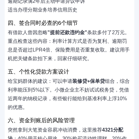
逾期记录满2年后主动申请异议申诉
适当办理分期业务培养信用历史
四、签合同时必查的6个细节
有借款人曾因忽略
"提前还款违约金"
条款多付了2万元。
重点检查这些内容：利率计算方式是否为复利、逾期罚
息是否超过LPR4倍、保险费用是否重复收取。建议用手
机把关键条款拍下来，回家仔细研究。
五、个性化贷款方案设计
给宝妈群体的建议：可以申请
装修贷+保单贷
组合，综合
利率能压到5%以下。小微企业主不妨试试税务贷，凭借
近两年的纳税记录，有些银行能给到基准利率上浮10%
的优惠。
六、资金到账后的风险管理
突然拿到大笔资金容易冲动消费，这里推荐
4321分配
法
：40%用于核心用途，30%购买流动性理财，20%作