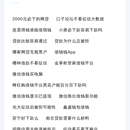
2000元必下的网贷
口子论坛不看征信大数据
急需用钱谁能借我钱
小唐必下款容易下款吗
贷款比较容易通过
贷款为什么总被拒
哪家网贷无视黑户
借钱钱app
哪种借款不看征信
金掌柜管家借钱平台
微信借钱买电脑
蜂狂购借钱平台黑花户能百分百下款吗
微信借钱显示已提现
微信推出借钱新功能
光大征信后被拒可能性
鑫盛钱包借钱
苏宁好下款么
南京贷款需要什么材料
招商信用卡申请被拒后
征信看不看芝麻分