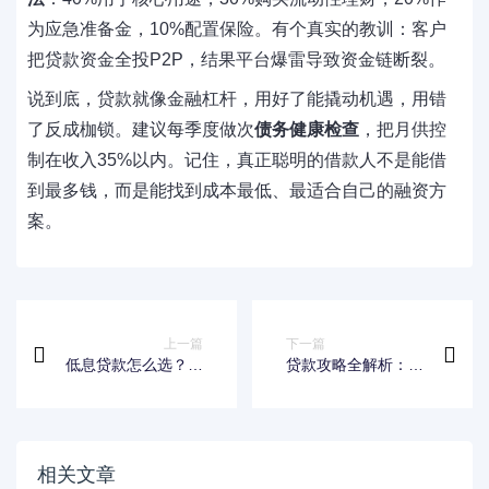
为应急准备金，10%配置保险。有个真实的教训：客户
把贷款资金全投P2P，结果平台爆雷导致资金链断裂。
说到底，贷款就像金融杠杆，用好了能撬动机遇，用错
了反成枷锁。建议每季度做次
债务健康检查
，把月供控
制在收入35%以内。记住，真正聪明的借款人不是能借
到最多钱，而是能找到成本最低、最适合自己的融资方
案。
上一篇
下一篇
低息贷款怎么选？手
贷款攻略全解析：一
把手教你避开高利率
文读懂如何选对适合
陷阱
自己的贷款方案
相关文章